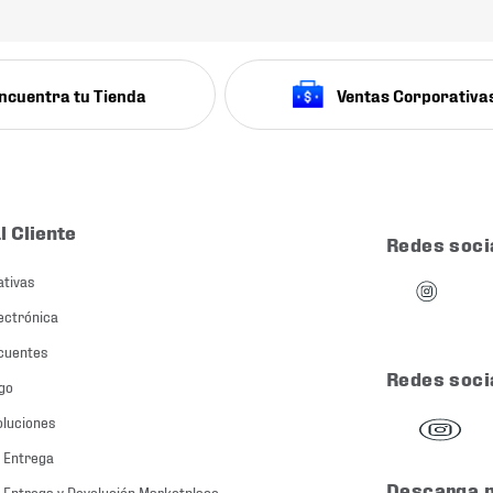
ncuentra tu Tienda
Ventas Corporativa
l Cliente
Redes soci
ativas
ectrónica
cuentes
Redes soci
go
oluciones
 Entrega
Descarga 
 Entrega y Devolución Marketplace