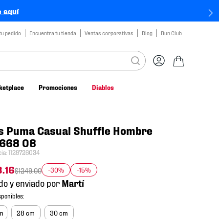
 aquí
tu pedido
Encuentra tu tienda
Ventas corporativas
Blog
Run Club
ketplace
Promociones
Diablos
s Puma Casual Shuffle Hombre
668 08
cia
:
1129726034
3
.
16
-30%
-15%
$
1249
.
00
do y enviado por
cm
28 cm
30 cm