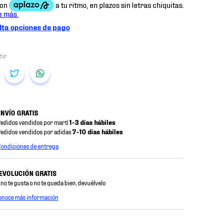
ta opciones de pago
ENVÍO GRATIS
edidos vendidos por martí
1-3 días hábiles
edidos vendidos por adidas
7-10 días hábiles
ondiciones de entrega
EVOLUCIÓN GRATIS
 no te gusta o no te queda bien, devuélvelo
onoce más información