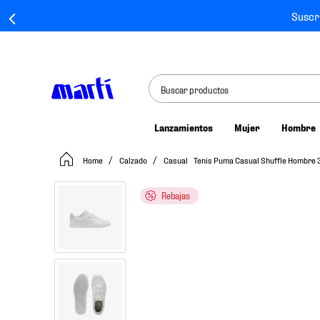
Suscr
Buscar productos
Lanzamientos
Mujer
Hombre
TÉRMINOS MÁS BUSCADOS
Calzado
Casual
Tenis Puma Casual Shuffle Hombre
1
.
tenis mujer
2
.
tenis hombre
Rebajas
3
.
tenis
4
.
tenis futbol
5
.
jersey
6
.
mochila
7
.
mochilas