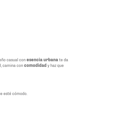
eño casual con
esencia urbana
te da
il, camina con
comodidad
y haz que
ie esté cómodo.