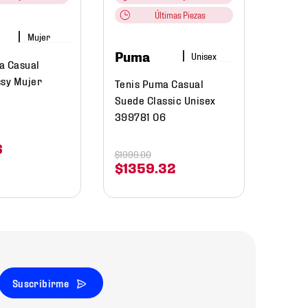
Últimas Piezas
$
1899
.
Mujer
$
112
Puma
a Casual
ssy Mujer
Tenis Puma Casual
Suede Classic Unisex
399781 06
6
$
1999
.
00
$
1359
.
32
Suscribirme