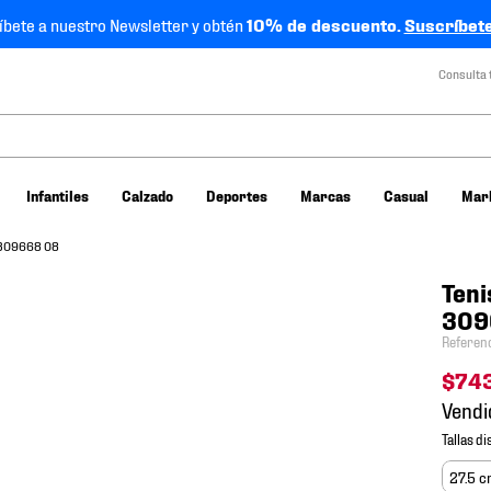
íbete a nuestro Newsletter y obtén
10% de descuento.
Suscríbete
Consulta 
Infantiles
Calzado
Deportes
Marcas
Casual
Mar
 309668 08
Teni
309
Referen
$
74
Vendi
27.5 