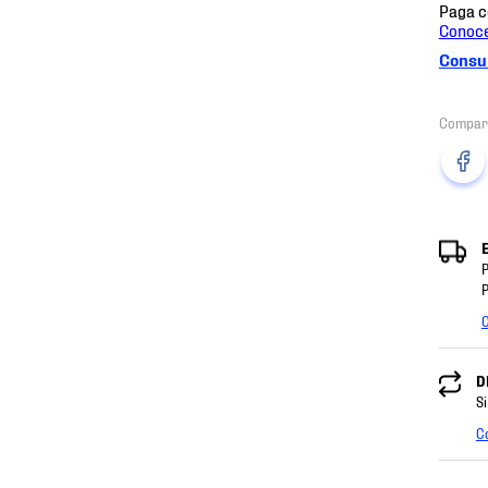
Consul
P
P
C
D
Si
C