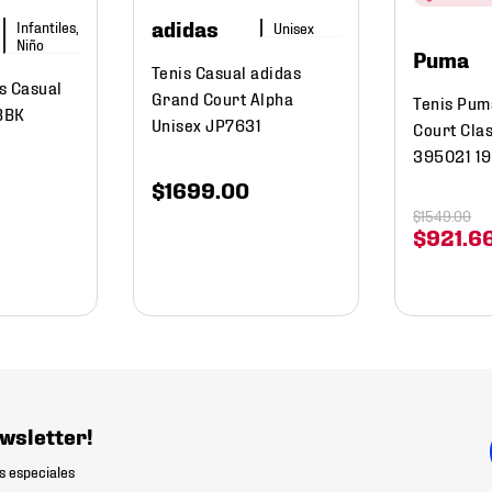
adidas
Infantiles,
Niño
Puma
Tenis Casual adidas
s Casual
Grand Court Alpha
Tenis Pum
BBK
Unisex JP7631
Court Cla
395021 19
$
1699
.
00
$
1549
.
00
$
921
.
6
wsletter!
s especiales