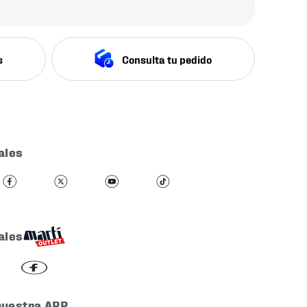
s
Consulta tu pedido
ales
ales
nuestra APP