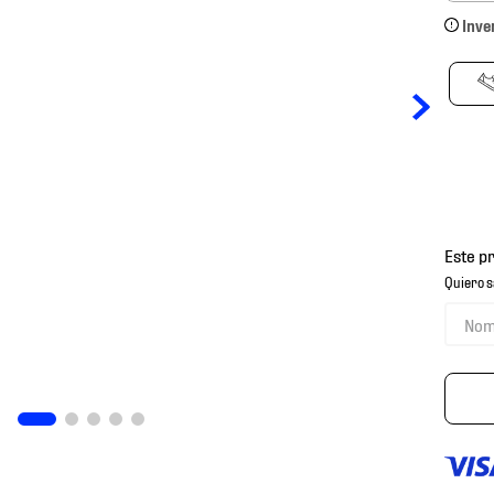
Inve
Este p
Quiero s