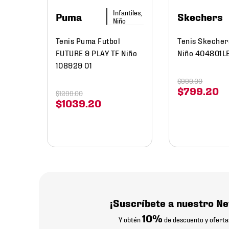
Infantiles,
Puma
Skechers
Niño
Tenis Puma Futbol
Tenis Skecher
FUTURE 9 PLAY TF Niño
Niño 404801L
108929 01
$
999
.
00
$
799
.
20
$
1299
.
00
$
1039
.
20
¡Suscríbete a nuestro Ne
10%
Y obtén
de descuento y oferta