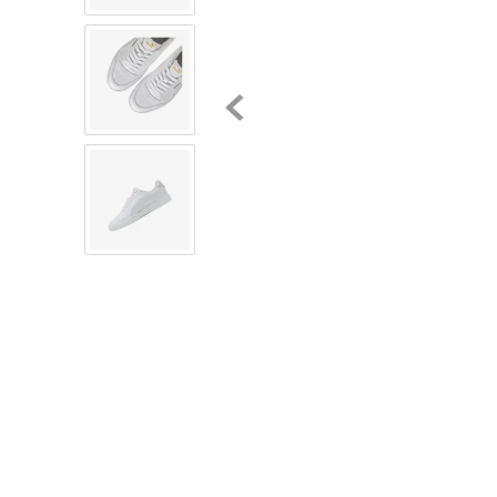
8
.
chivas
9
.
tenis niño
10
.
tenis nike