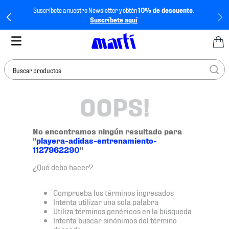
Suscríbete a nuestro Newsletter y obtén
10% de descuento.
Suscríbete aquí
Buscar productos
OOPS!
TÉRMINOS MÁS
BUSCADOS
1
.
tenis mujer
No encontramos ningún resultado para
"
playera-adidas-entrenamiento-
2
.
tenis hombre
1127962290
"
3
.
tenis
¿Qué debo hacer?
4
.
tenis futbol
Comprueba los términos ingresados
5
.
jersey
Intenta utilizar una sola palabra
Utiliza términos genéricos en la búsqueda
6
.
mochila
Intenta buscar sinónimos del término
deseado