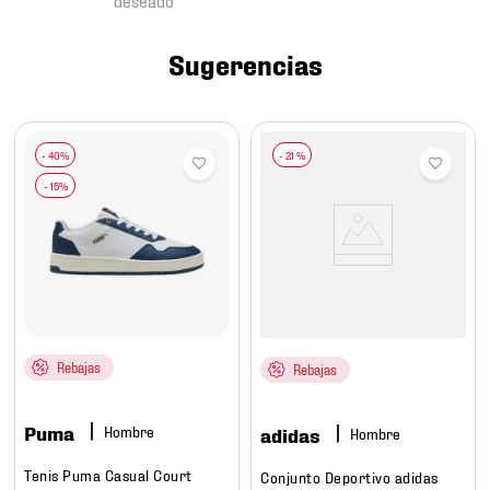
7
.
mochilas
8
.
chivas
Sugerencias
9
.
tenis niño
10
.
tenis nike
-
21 %
Rebajas
Rebajas
Puma
Hombre
adidas
Hombre
Tenis Puma Casual Court
Conjunto Deportivo adidas