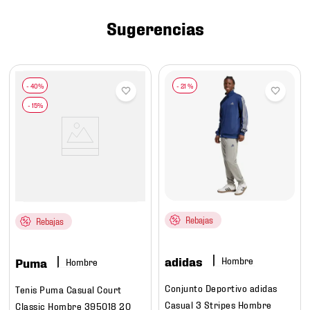
7
.
mochilas
Sugerencias
8
.
chivas
9
.
tenis niño
10
.
tenis nike
-
21 %
Rebajas
Rebajas
adidas
Hombre
Puma
Hombre
Conjunto Deportivo adidas
Tenis Puma Casual Court
Casual 3 Stripes Hombre
Classic Hombre 395018 20