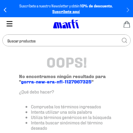
Suscríbete a nuestro Newsletter y obtén
10% de descuento.
Suscríbete aquí
Buscar productos
OOPS!
TÉRMINOS MÁS
BUSCADOS
1
.
tenis mujer
No encontramos ningún resultado para
"
gorra-new-era-nfl-1127967325
"
2
.
tenis hombre
¿Qué debo hacer?
3
.
tenis
4
.
tenis futbol
Comprueba los términos ingresados
Intenta utilizar una sola palabra
5
.
mochila
Utiliza términos genéricos en la búsqueda
Intenta buscar sinónimos del término
6
.
jersey
deseado