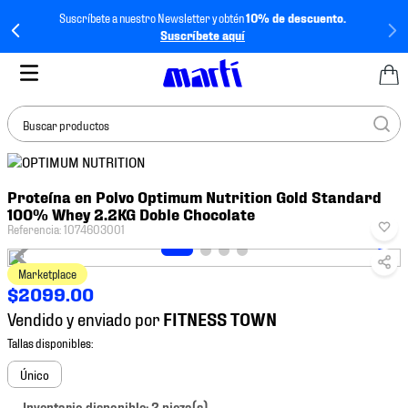
Suscríbete a nuestro Newsletter y obtén
10% de descuento.
Suscríbete aquí
Buscar productos
TÉRMINOS MÁS
Proteína en Polvo Optimum Nutrition Gold Standard
BUSCADOS
100% Whey 2.2KG Doble Chocolate
1
.
tenis mujer
Referencia
:
1074603001
2
.
tenis hombre
Marketplace
3
.
tenis
$
2099
.
00
Vendido y enviado por
4
.
tenis futbol
5
.
jersey
Único
6
.
mochila
Inventario disponible: 2 pieza(s).