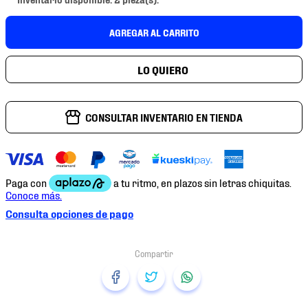
7
.
chivas
8
.
mochilas
AGREGAR AL CARRITO
9
.
tenis niño
10
.
tenis nike
CONSULTAR INVENTARIO EN TIENDA
Consulta opciones de pago