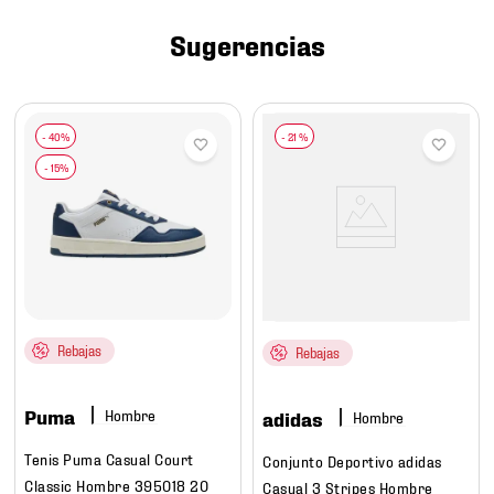
7
.
mochilas
Sugerencias
8
.
chivas
9
.
tenis niño
10
.
tenis nike
-
21 %
Rebajas
Rebajas
Puma
Hombre
adidas
Hombre
Tenis Puma Casual Court
Conjunto Deportivo adidas
Classic Hombre 395018 20
Casual 3 Stripes Hombre