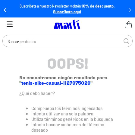
Suscríbete a nuestro Newsletter y obtén
10% de descuento.
Suscríbete aquí
Buscar productos
OOPS!
TÉRMINOS MÁS
BUSCADOS
1
.
tenis mujer
No encontramos ningún resultado para
"
tenis-nike-casual-1127975029
"
2
.
tenis hombre
¿Qué debo hacer?
3
.
tenis
4
.
tenis futbol
Comprueba los términos ingresados
Intenta utilizar una sola palabra
5
.
jersey
Utiliza términos genéricos en la búsqueda
Intenta buscar sinónimos del término
6
.
mochila
deseado