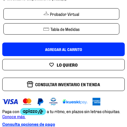
7
.
mochilas
8
.
chivas
Probador Virtual
9
.
tenis niño
Tabla de Medidas
10
.
tenis nike
AGREGAR AL CARRITO
CONSULTAR INVENTARIO EN TIENDA
Consulta opciones de pago