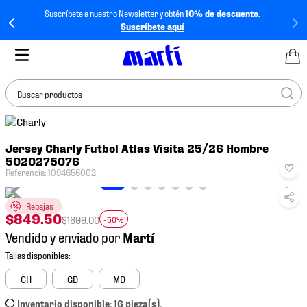
Suscríbete a nuestro Newsletter y obtén
10% de descuento.
Suscríbete aquí
Buscar productos
TÉRMINOS MÁS
Jersey Charly Futbol Atlas Visita 25/26 Hombre
BUSCADOS
5020275076
1
.
tenis mujer
Referencia
:
1094656002
2
.
tenis hombre
Rebajas
$
849
.
50
3
.
tenis
$
1699
.
00
-50%
Vendido y enviado por
4
.
tenis futbol
5
.
mochila
CH
GD
MD
6
.
jersey
Inventario disponible: 16 pieza(s).