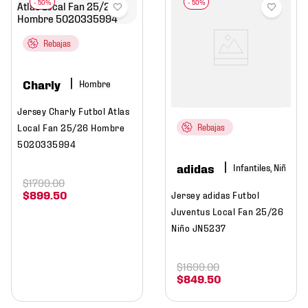
Rebajas
Charly
Hombre
Jersey Charly Futbol Atlas
Local Fan 25/26 Hombre
Rebajas
5020335994
adidas
Infantiles, Niño
$
1799
.
00
$
899
.
50
Jersey adidas Futbol
Juventus Local Fan 25/26
Niño JN5237
$
1699
.
00
$
849
.
50