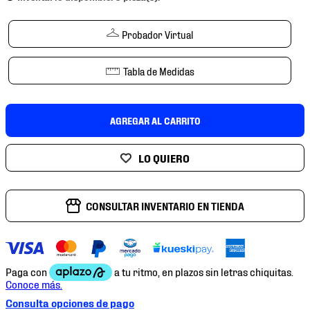
7
.
mochilas
8
.
chivas
Probador Virtual
9
.
tenis niño
Tabla de Medidas
10
.
tenis nike
AGREGAR AL CARRITO
CONSULTAR INVENTARIO EN TIENDA
Consulta opciones de pago