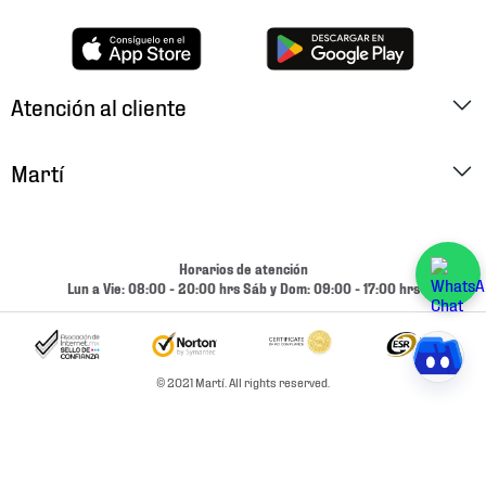
Atención al cliente
Factura Electrónica
Martí
Preguntas Frecuentes
Historia
Métodos de Pago
Ubica tu Tienda
Horarios de atención
Cambios y Devoluciones
Lun a Vie: 08:00 - 20:00 hrs Sáb y Dom: 09:00 - 17:00 hrs
Aviso de Privacidad
Contacto
Términos y Condiciones
Condiciones de Entrega
© 2021 Martí. All rights reserved.
Promociones
Condiciones de Entrega y Devolución Marketplace
Experiencias
Mapa del sitio
Bolsa De Trabajo