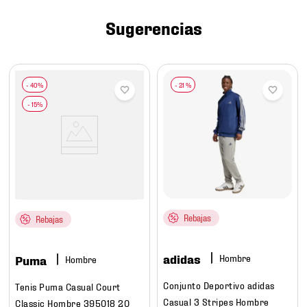
7
.
mochilas
Sugerencias
8
.
chivas
9
.
tenis niño
10
.
tenis nike
-
21 %
Rebajas
Rebajas
adidas
Hombre
Puma
Hombre
Conjunto Deportivo adidas
Tenis Puma Casual Court
Casual 3 Stripes Hombre
Classic Hombre 395018 20