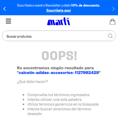
Suscríbete a nuestro Newsletter y obtén
10% de descuento.
Suscríbete aquí
Buscar productos
OOPS!
TÉRMINOS MÁS
BUSCADOS
1
.
tenis mujer
No encontramos ningún resultado para
"
calcetin-adidas-accesorios-1127982429
"
2
.
tenis hombre
¿Qué debo hacer?
3
.
tenis
4
.
tenis futbol
Comprueba los términos ingresados
Intenta utilizar una sola palabra
5
.
mochila
Utiliza términos genéricos en la búsqueda
Intenta buscar sinónimos del término
6
.
jersey
deseado