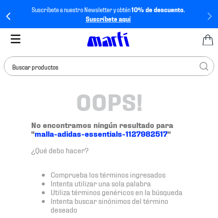
Suscríbete a nuestro Newsletter y obtén
10% de descuento.
Suscríbete aquí
Buscar productos
OOPS!
TÉRMINOS MÁS
BUSCADOS
1
.
tenis mujer
No encontramos ningún resultado para
"
malla-adidas-essentials-1127982517
"
2
.
tenis hombre
¿Qué debo hacer?
3
.
tenis
4
.
tenis futbol
Comprueba los términos ingresados
Intenta utilizar una sola palabra
5
.
mochila
Utiliza términos genéricos en la búsqueda
Intenta buscar sinónimos del término
6
.
jersey
deseado