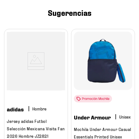
7
.
mochilas
Sugerencias
8
.
chivas
9
.
tenis niño
10
.
tenis nike
adidas
Hombre
Under Armour
Jersey adidas Futbol
Selección Mexicana Visita Fan
Mochila Under Armour Casual
2026 Hombre JZ2821
Essentials Printed Unisex