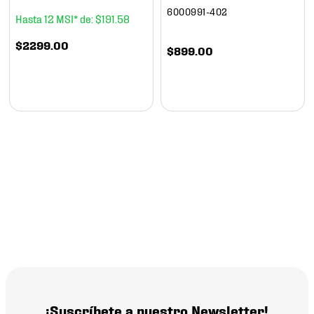
6000991-402
12
$
191
.
58
$
2299
.
00
$
899
.
00
¡Suscríbete a nuestro Newsletter!