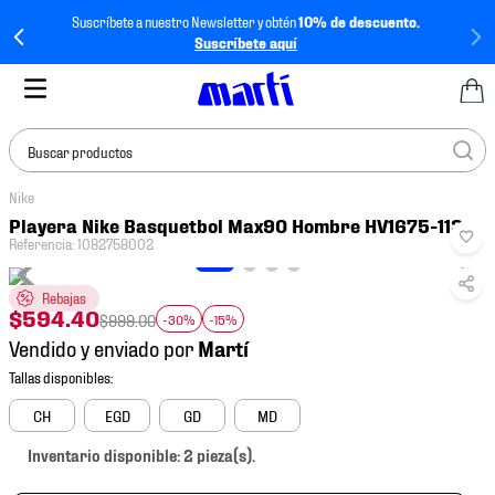
Suscríbete a nuestro Newsletter y obtén
10% de descuento.
Suscríbete aquí
Buscar productos
Nike
TÉRMINOS MÁS
Playera Nike Basquetbol Max90 Hombre HV1675-113
BUSCADOS
Referencia
:
1082758002
1
.
tenis mujer
Rebajas
2
.
tenis hombre
$
594
.
40
$
999
.
00
-30%
-15%
Vendido y enviado por
3
.
tenis
4
.
tenis futbol
CH
EGD
GD
MD
5
.
mochila
Inventario disponible: 2 pieza(s).
6
.
jersey