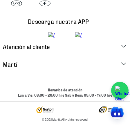
Descarga nuestra APP
Atención al cliente
Factura Electrónica
Martí
Preguntas Frecuentes
Historia
Métodos de Pago
Ubica tu Tienda
Horarios de atención
Cambios y Devoluciones
Lun a Vie: 08:00 - 20:00 hrs Sáb y Dom: 09:00 - 17:00 hrs
Aviso de Privacidad
Contacto
Términos y Condiciones
Condiciones de Entrega
© 2021 Martí. All rights reserved.
Promociones