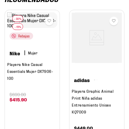
Rebajas
Nike
Mujer
Playera Nike Casual
Essentials Mujer DX7906-
100
adidas
Playera Graphic Animal
$
699
.
00
Print Niña adidas
$
415
.
90
Entrenamiento Unisex
KQ7009
$
449
.
00