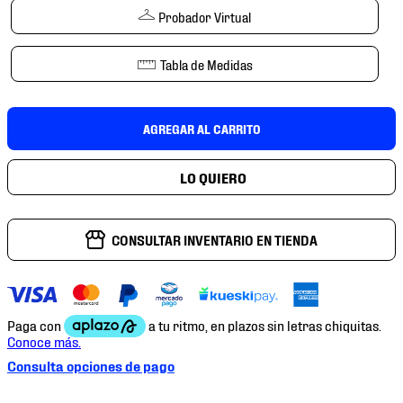
7
.
mochilas
Probador Virtual
8
.
chivas
Tabla de Medidas
9
.
tenis niño
10
.
tenis nike
AGREGAR AL CARRITO
CONSULTAR INVENTARIO EN TIENDA
Consulta opciones de pago