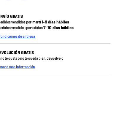
ENVÍO GRATIS
edidos vendidos por martí
1-3 días hábiles
edidos vendidos por adidas
7-10 días hábiles
ondiciones de entrega
EVOLUCIÓN GRATIS
 no te gusta o no te queda bien, devuélvelo
onoce más información