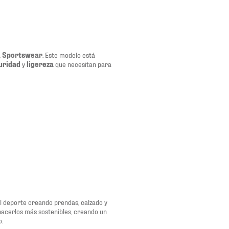
a Sportswear
. Este modelo está
uridad
y
ligereza
que necesitan para
del deporte creando prendas, calzado y
 hacerlos más sostenibles, creando un
o.