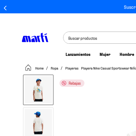
Suscr
Buscar productos
Lanzamientos
Mujer
Hombre
TÉRMINOS MÁS BUSCADOS
Ropa
Playeras
Playera Nike Casual Sportswear Ni
1
.
tenis mujer
2
.
tenis hombre
Rebajas
3
.
tenis
4
.
tenis futbol
5
.
jersey
6
.
mochila
7
.
mochilas