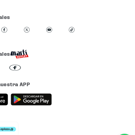
ales
ales
nuestra APP