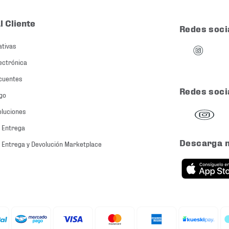
l Cliente
Redes soci
ativas
ectrónica
cuentes
Redes soci
go
oluciones
 Entrega
Descarga 
 Entrega y Devolución Marketplace