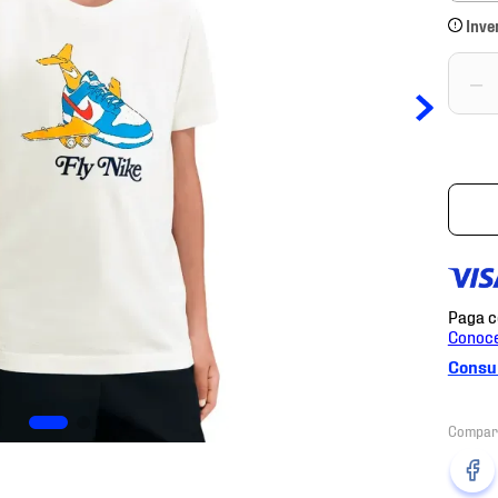
Inve
－
Consul