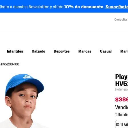
íbete a nuestro Newsletter y obtén
10% de descuento.
Suscríbete
Consulta 
Infantiles
Calzado
Deportes
Marcas
Casual
Mar
ño HV5208-100
Play
HV5
Referen
$
38
Vendi
10-11 A