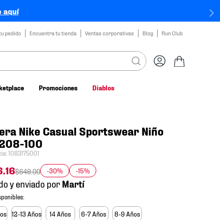
 aquí
tu pedido
Encuentra tu tienda
Ventas corporativas
Blog
Run Club
ketplace
Promociones
Diablos
era Nike Casual Sportswear Niño
208-100
cia
:
1083175001
6
.
16
-30%
-15%
$
649
.
00
do y enviado por
ños
12-13 Años
14 Años
6-7 Años
8-9 Años