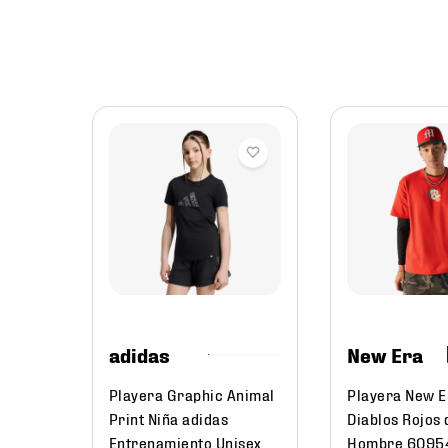
jer
rrer
r
adidas
New Era
Playera Graphic Animal
Playera New 
Print Niña adidas
Diablos Rojos 
Entrenamiento Unisex
Hombre 6095