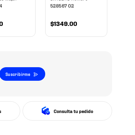
4
528567 02
0
$
1349
.
00
Suscribirme
s
Consulta tu pedido