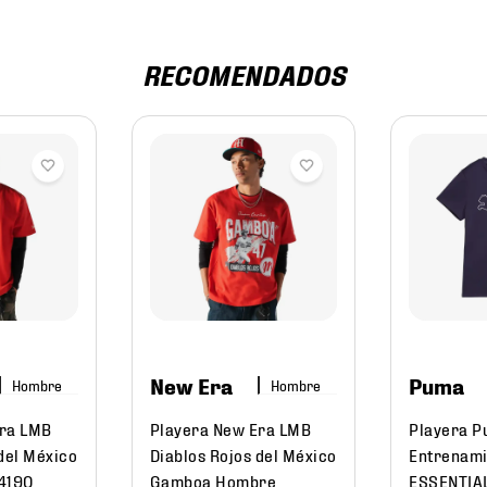
RECOMENDADOS
New Era
Puma
Hombre
Hombre
Era LMB
Playera New Era LMB
Playera 
del México
Diablos Rojos del México
Entrenami
4190
Gamboa Hombre
ESSENTIA