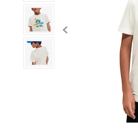
8
.
chivas
9
.
tenis niño
10
.
tenis nike