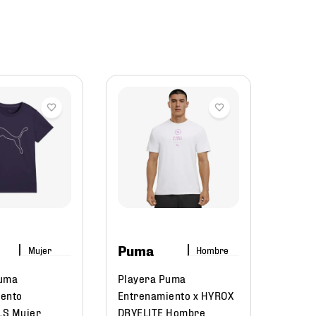
Und
Arm
Playe
Entre
Logo 
338
Puma
Mujer
Hombre
Puma
Playera Puma
$
54
ento
Entrenamiento x HYROX
LS Mujer
DRYELITE Hombre