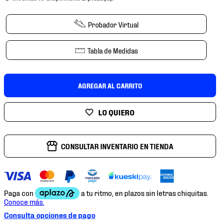
7
.
chivas
8
.
mochilas
Probador Virtual
9
.
tenis niño
Tabla de Medidas
10
.
tenis nike
AGREGAR AL CARRITO
CONSULTAR INVENTARIO EN TIENDA
Consulta opciones de pago