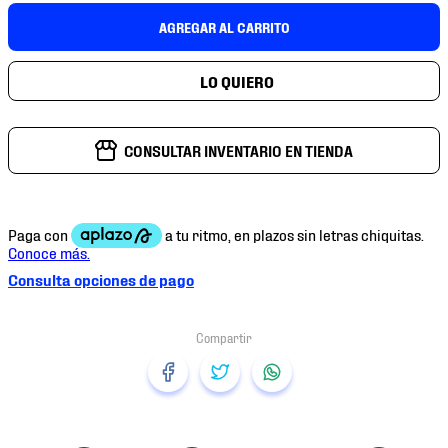
7
.
chivas
AGREGAR AL CARRITO
8
.
mochilas
9
.
tenis niño
10
.
tenis nike
CONSULTAR INVENTARIO EN TIENDA
Consulta opciones de pago