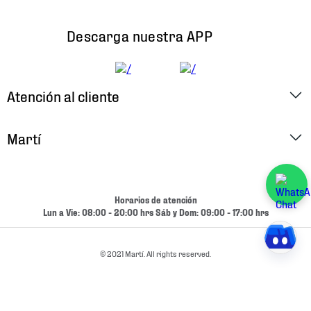
Descarga nuestra APP
Atención al cliente
Factura Electrónica
Martí
Preguntas Frecuentes
Historia
Métodos de Pago
Ubica tu Tienda
Horarios de atención
Cambios y Devoluciones
Lun a Vie: 08:00 - 20:00 hrs Sáb y Dom: 09:00 - 17:00 hrs
Aviso de Privacidad
Contacto
Términos y Condiciones
© 2021 Martí. All rights reserved.
Condiciones de Entrega
Promociones
Condiciones de Entrega y Devolución Marketplace
Experiencias