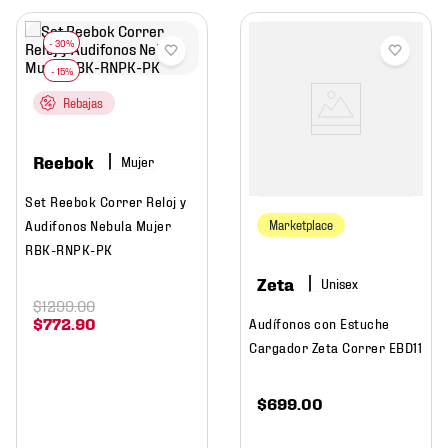
Rebajas
Reebok
Mujer
Set Reebok Correr Reloj y
Audifonos Nebula Mujer
Marketplace
RBK-RNPK-PK
Zeta
$
1299
.
00
$
772
.
90
Audífonos con Estuche
Cargador Zeta Correr EBD11
$
699
.
00