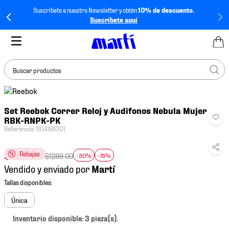
Suscríbete a nuestro Newsletter y obtén
10% de descuento.
Suscríbete aquí
Buscar productos
TÉRMINOS MÁS
Set Reebok Correr Reloj y Audifonos Nebula Mujer
BUSCADOS
RBK-RNPK-PK
1
.
tenis mujer
Referencia
:
1104181001
2
.
tenis hombre
$
772
.
90
Rebajas
$
1299
.
00
-30%
-15%
3
.
tenis
Vendido y enviado por
4
.
jersey
5
.
tenis futbol
Única
6
.
mochila
Inventario disponible: 3 pieza(s).