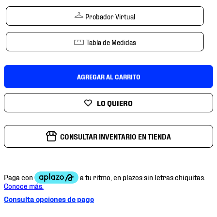
7
.
chivas
Probador Virtual
8
.
mochilas
9
.
tenis niño
Tabla de Medidas
10
.
tenis nike
AGREGAR AL CARRITO
CONSULTAR INVENTARIO EN TIENDA
Consulta opciones de pago