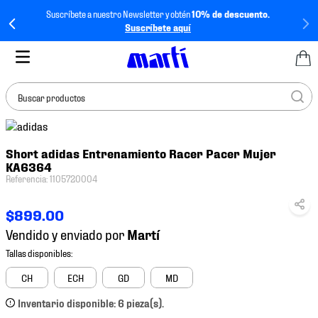
Suscríbete a nuestro Newsletter y obtén
10% de descuento.
Suscríbete aquí
Buscar productos
TÉRMINOS MÁS
Short adidas Entrenamiento Racer Pacer Mujer
BUSCADOS
KA6364
1
.
tenis mujer
Referencia
:
1105720004
2
.
tenis hombre
$
899
.
00
3
.
tenis
Vendido y enviado por
4
.
tenis futbol
5
.
jersey
CH
ECH
GD
MD
6
.
mochila
Inventario disponible: 6 pieza(s).