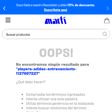
Suscríbete a nuestro Newsletter y obtén
10% de descuento.
Suscríbete aquí
Buscar productos
OOPS!
TÉRMINOS MÁS
BUSCADOS
1
.
tenis mujer
No encontramos ningún resultado para
"
playera-adidas-entrenamiento-
2
.
tenis hombre
1127987227
"
3
.
tenis
¿Qué debo hacer?
4
.
tenis futbol
Comprueba los términos ingresados
5
.
mochila
Intenta utilizar una sola palabra
Utiliza términos genéricos en la búsqueda
6
.
jersey
Intenta buscar sinónimos del término
deseado