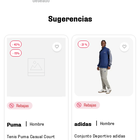
7
.
mochilas
8
.
chivas
Sugerencias
9
.
tenis niño
10
.
tenis nike
-
21 %
Rebajas
Rebajas
adidas
Hombre
Puma
Hombre
Conjunto Deportivo adidas
Tenis Puma Casual Court