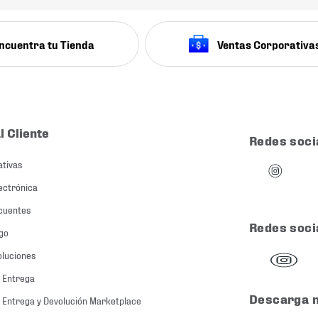
ncuentra tu Tienda
Ventas Corporativa
l Cliente
Redes soci
ativas
ectrónica
cuentes
Redes soci
go
oluciones
 Entrega
Descarga 
 Entrega y Devolución Marketplace