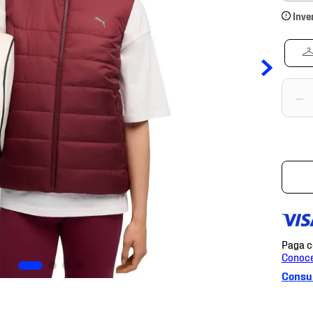
Inve
－
Consul