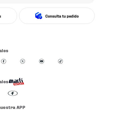
s
Consulta tu pedido
ales
ales
nuestra APP