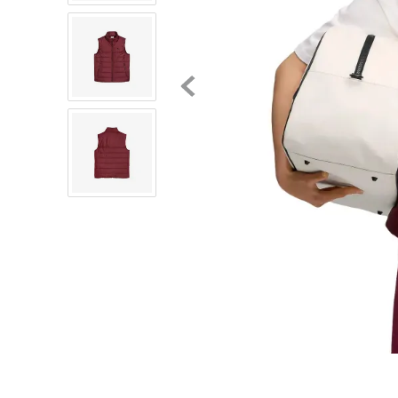
8
.
chivas
9
.
tenis niño
10
.
tenis nike