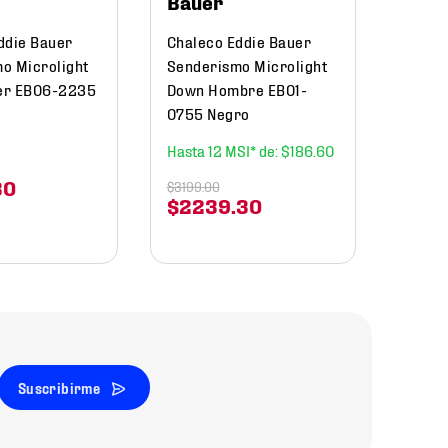
Bauer
$
10
ddie Bauer
Chaleco Eddie Bauer
o Microlight
Senderismo Microlight
er EB06-2235
Down Hombre EB01-
0755 Negro
12
$
186
.
60
30
$
3199
.
00
$
2239
.
30
Suscribirme