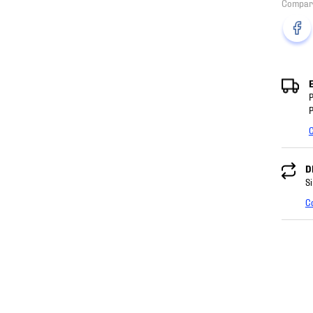
P
P
C
D
Si
C