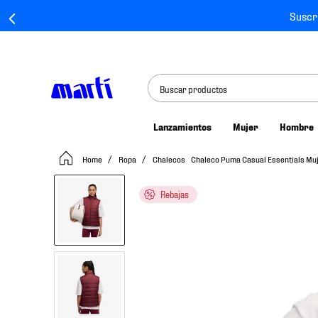
Suscr
Buscar productos
Lanzamientos
Mujer
Hombre
TÉRMINOS MÁS BUSCADOS
Ropa
Chalecos
Chaleco Puma Casual Essentials M
1
.
tenis mujer
2
.
tenis hombre
Rebajas
3
.
tenis
4
.
tenis futbol
5
.
jersey
6
.
mochila
7
.
mochilas