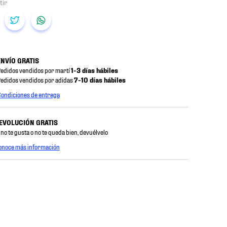
ENVÍO GRATIS
edidos vendidos por martí
1-3 días hábiles
edidos vendidos por adidas
7-10 días hábiles
ondiciones de entrega
EVOLUCIÓN GRATIS
 no te gusta o no te queda bien, devuélvelo
onoce más información