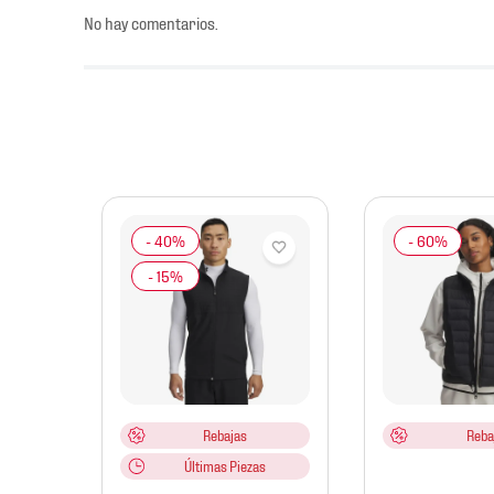
No hay comentarios.
jer
2
Rebajas
Reba
Últimas Piezas