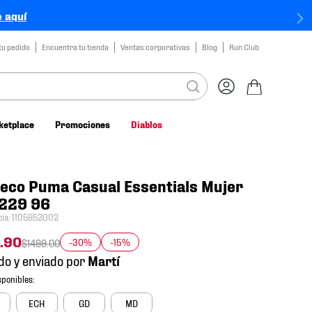
 aquí
tu pedido
Encuentra tu tienda
Ventas corporativas
Blog
Run Club
ketplace
Promociones
Diablos
eco Puma Casual Essentials Mujer
229 96
cia
:
1105852002
.
90
-30%
-15%
$
1499
.
00
do y enviado por
ECH
GD
MD