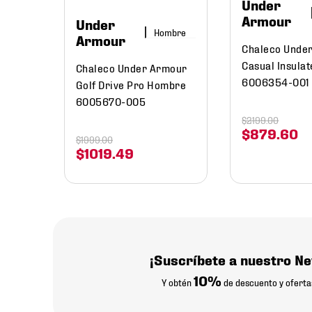
Under
Armour
Under
Hombre
Armour
Chaleco Unde
Casual Insula
Chaleco Under Armour
6006354-001
Golf Drive Pro Hombre
6005670-005
$
2199
.
00
$
879
.
60
$
1999
.
00
$
1019
.
49
¡Suscríbete a nuestro Ne
10%
Y obtén
de descuento y oferta