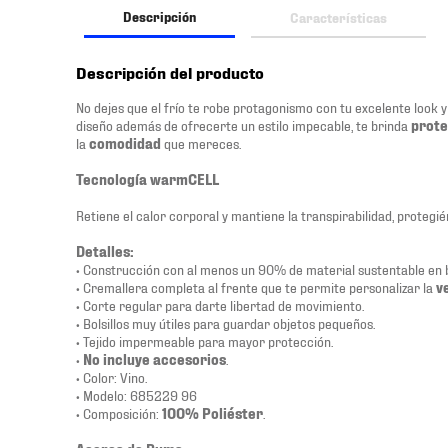
Descripción
Características
Descripción del producto
No dejes que el frío te robe protagonismo con tu excelente look 
diseño además de ofrecerte un estilo impecable, te brinda
prote
la
comodidad
que mereces.
Tecnología warmCELL
Retiene el calor corporal y mantiene la transpirabilidad, protegié
Detalles:
• Construcción con al menos un 90% de material sustentable en 
• Cremallera completa al frente que te permite personalizar la
v
• Corte regular para darte libertad de movimiento.
• Bolsillos muy útiles para guardar objetos pequeños.
• Tejido impermeable para mayor protección.
•
No incluye accesorios
.
• Color: Vino.
• Modelo: 685229 96
• Composición:
100% Poliéster
.