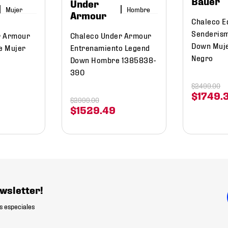
Bauer
Under
Mujer
Hombre
Armour
Chaleco E
Senderism
r Armour
Chaleco Under Armour
Down Muj
te Mujer
Entrenamiento Legend
Negro
Down Hombre 1385838-
390
$
2499
.
00
$
1749
.
$
2999
.
00
$
1529
.
49
wsletter!
s especiales