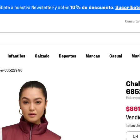
íbete a nuestro Newsletter y obtén
10% de descuento.
Suscríbete
Consulta 
Infantiles
Calzado
Deportes
Marcas
Casual
Mar
ujer 685229 96
Chal
685
Referen
$
891
Vendi
CH