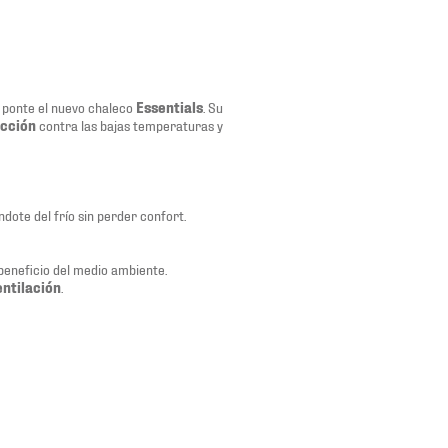
y ponte el nuevo chaleco
Essentials
. Su
cción
contra las bajas temperaturas y
ndote del frío sin perder confort.
beneficio del medio ambiente.
entilación
.