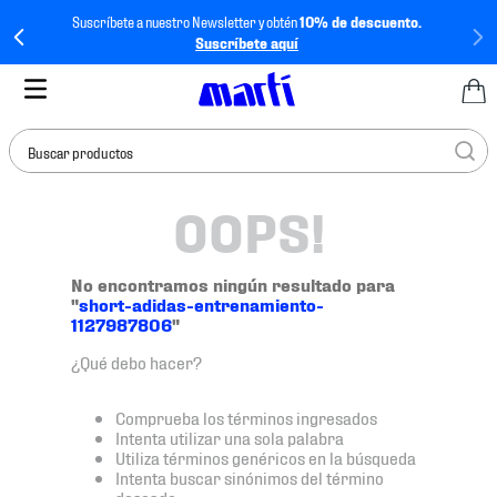
Suscríbete a nuestro Newsletter y obtén
10% de descuento.
Suscríbete aquí
Buscar productos
OOPS!
TÉRMINOS MÁS
BUSCADOS
1
.
tenis mujer
No encontramos ningún resultado para
"
short-adidas-entrenamiento-
2
.
tenis hombre
1127987806
"
3
.
tenis
¿Qué debo hacer?
4
.
tenis futbol
Comprueba los términos ingresados
5
.
jersey
Intenta utilizar una sola palabra
Utiliza términos genéricos en la búsqueda
6
.
mochila
Intenta buscar sinónimos del término
deseado