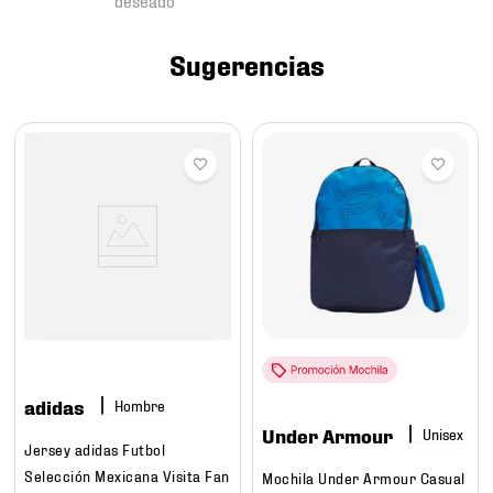
7
.
chivas
8
.
mochilas
Sugerencias
9
.
tenis niño
10
.
tenis nike
adidas
Hombre
Under Armour
Jersey adidas Futbol
Selección Mexicana Visita Fan
Mochila Under Armour Casual