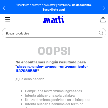
Suscríbete a nuestro Newsletter y obtén
10% de descuento.
Suscríbete aquí
Buscar productos
OOPS!
TÉRMINOS MÁS
BUSCADOS
1
.
tenis mujer
No encontramos ningún resultado para
"
playera-under-armour-entrenamiento-
2
.
tenis hombre
1127988585
"
3
.
tenis
¿Qué debo hacer?
4
.
tenis futbol
Comprueba los términos ingresados
5
.
jersey
Intenta utilizar una sola palabra
Utiliza términos genéricos en la búsqueda
6
.
mochila
Intenta buscar sinónimos del término
deseado