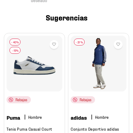
7
.
mochilas
8
.
chivas
Sugerencias
9
.
tenis niño
10
.
tenis nike
-
21 %
Rebajas
Rebajas
Puma
adidas
Hombre
Hombre
Tenis Puma Casual Court
Conjunto Deportivo adidas