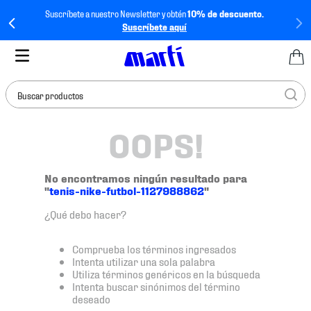
Suscríbete a nuestro Newsletter y obtén
10% de descuento.
Suscríbete aquí
Buscar productos
OOPS!
TÉRMINOS MÁS
BUSCADOS
1
.
tenis mujer
No encontramos ningún resultado para
"
tenis-nike-futbol-1127988862
"
2
.
tenis hombre
¿Qué debo hacer?
3
.
tenis
4
.
tenis futbol
Comprueba los términos ingresados
Intenta utilizar una sola palabra
5
.
jersey
Utiliza términos genéricos en la búsqueda
Intenta buscar sinónimos del término
6
.
mochila
deseado