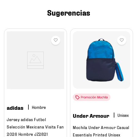
7
.
chivas
Sugerencias
8
.
mochilas
9
.
tenis niño
10
.
tenis nike
adidas
Hombre
Under Armour
Jersey adidas Futbol
Selección Mexicana Visita Fan
Mochila Under Armour Casual
2026 Hombre JZ2821
Essentials Printed Unisex