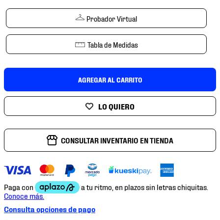
7
.
mochilas
Probador Virtual
8
.
chivas
9
.
tenis niño
Tabla de Medidas
10
.
tenis nike
AGREGAR AL CARRITO
CONSULTAR INVENTARIO EN TIENDA
Consulta opciones de pago