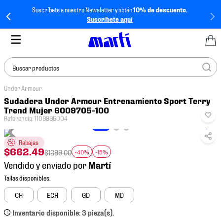
Suscríbete a nuestro Newsletter y obtén
10% de descuento.
Suscríbete aquí
Buscar productos
Under Armour
TÉRMINOS MÁS
Sudadera Under Armour Entrenamiento Sport Terry
BUSCADOS
Trend Mujer 6009705-100
Referencia
:
1109895004
1
.
tenis mujer
2
.
tenis hombre
Rebajas
$
662
.
49
$
1299
.
00
-40%
-15%
3
.
tenis
Vendido y enviado por
4
.
tenis futbol
5
.
mochila
CH
ECH
GD
MD
6
.
jersey
Inventario disponible: 3 pieza(s).