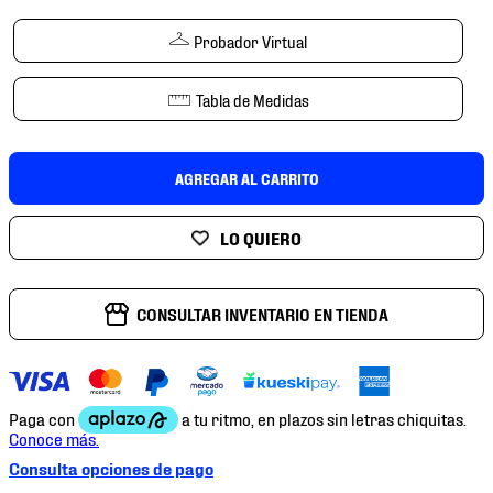
7
.
chivas
Probador Virtual
8
.
mochilas
9
.
tenis niño
Tabla de Medidas
10
.
tenis nike
AGREGAR AL CARRITO
CONSULTAR INVENTARIO EN TIENDA
Consulta opciones de pago