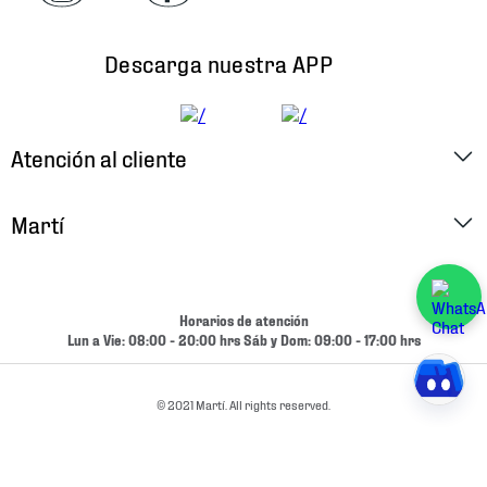
Descarga nuestra APP
Atención al cliente
Factura Electrónica
Martí
Preguntas Frecuentes
Historia
Métodos de Pago
Ubica tu Tienda
Horarios de atención
Cambios y Devoluciones
Lun a Vie: 08:00 - 20:00 hrs Sáb y Dom: 09:00 - 17:00 hrs
Aviso de Privacidad
Contacto
Términos y Condiciones
© 2021 Martí. All rights reserved.
Condiciones de Entrega
Promociones
Condiciones de Entrega y Devolución Marketplace