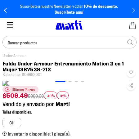
Suscríbete a nuestro Newsletter y obtén
10% de descuento.
Suscríbete aquí
Buscar productos
Under Armour
TÉRMINOS MÁS
Falda Under Armour Entrenamiento Motion 2 en 1
BUSCADOS
Mujer 1387538-712
Referencia
:
1109893001
1
.
tenis mujer
2
.
tenis hombre
Últimas Piezas
$
509
.
49
$
999
.
00
-40%
-15%
3
.
tenis
Vendido y enviado por
4
.
tenis futbol
5
.
jersey
CH
6
.
mochila
Inventario disponible: 1 pieza(s).