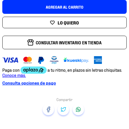
7
.
chivas
AGREGAR AL CARRITO
8
.
mochilas
9
.
tenis niño
10
.
tenis nike
CONSULTAR INVENTARIO EN TIENDA
Consulta opciones de pago