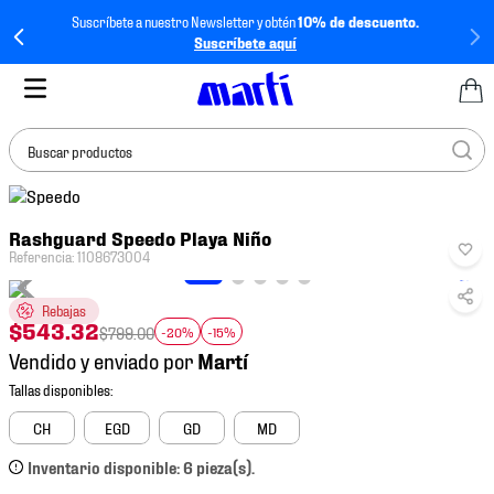
Suscríbete a nuestro Newsletter y obtén
10% de descuento.
Suscríbete aquí
Buscar productos
TÉRMINOS MÁS
Rashguard Speedo Playa Niño
BUSCADOS
Referencia
:
1108673004
1
.
tenis mujer
Rebajas
2
.
tenis hombre
$
543
.
32
$
799
.
00
-20%
-15%
3
.
tenis
Vendido y enviado por
4
.
jersey
5
.
tenis futbol
CH
EGD
GD
MD
6
.
mochila
Inventario disponible: 6 pieza(s).