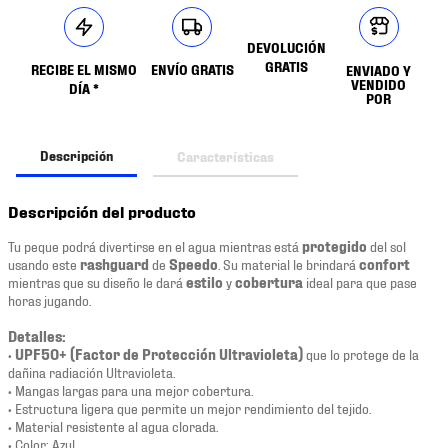
DEVOLUCIÓN
GRATIS
RECIBE EL MISMO
ENVÍO GRATIS
ENVIADO Y
VENDIDO
DÍA *
POR
Descripción
Características
Descripción del producto
Tu peque podrá divertirse en el agua mientras está
protegido
del sol
usando este
rashguard
de
Speedo
. Su material le brindará
confort
mientras que su diseño le dará
estilo
y
cobertura
ideal para que pase
horas jugando.
Detalles:
•
UPF50+ (Factor de Protección Ultravioleta)
que lo protege de la
dañina radiación Ultravioleta.
• Mangas largas para una mejor cobertura.
• Estructura
ligera
que permite un mejor rendimiento del tejido.
• Material resistente al agua clorada.
• Color: Azul.