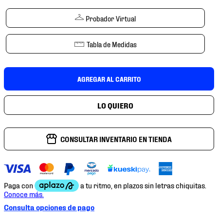
7
.
mochilas
Probador Virtual
8
.
chivas
9
.
tenis niño
Tabla de Medidas
10
.
tenis nike
AGREGAR AL CARRITO
CONSULTAR INVENTARIO EN TIENDA
Consulta opciones de pago