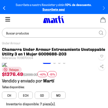
Suscríbete a nuestro Newsletter y obtén
10% de descuento.
Suscríbete aquí
Buscar productos
Under Armour
TÉRMINOS MÁS
Chamarra Under Armour Entrenamiento Unstoppable
BUSCADOS
Utility 3 en 1 Mujer 6009688-203
Referencia
:
1109870004
1
.
tenis mujer
2
.
tenis hombre
Rebajas
$
1376
.
49
$
2699
.
00
-40%
-15%
3
.
tenis
Vendido y enviado por
4
.
tenis futbol
5
.
jersey
CH
ECH
GD
MD
6
.
mochila
Inventario disponible: 7 pieza(s).