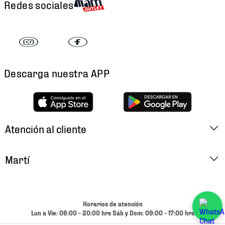
Redes sociales
Descarga nuestra APP
Atención al cliente
Factura Electrónica
Martí
Preguntas Frecuentes
Historia
Métodos de Pago
Ubica tu Tienda
Horarios de atención
Cambios y Devoluciones
Lun a Vie: 08:00 - 20:00 hrs Sáb y Dom: 09:00 - 17:00 hrs
Aviso de Privacidad