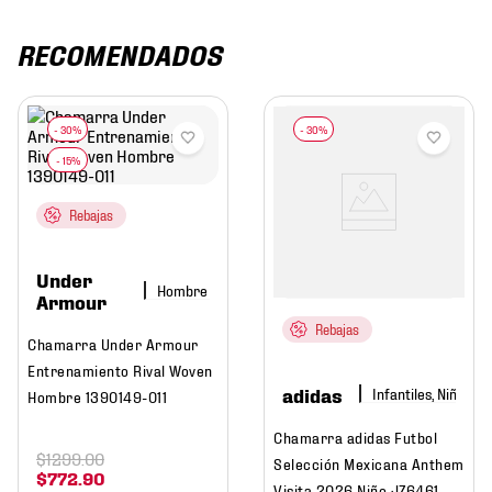
RECOMENDADOS
Rebajas
Under
Hombre
Armour
Rebajas
Chamarra Under Armour
Entrenamiento Rival Woven
adidas
Infantiles, Niño
Hombre 1390149-011
Chamarra adidas Futbol
$
1299
.
00
Selección Mexicana Anthem
$
772
.
90
Visita 2026 Niño JZ6461