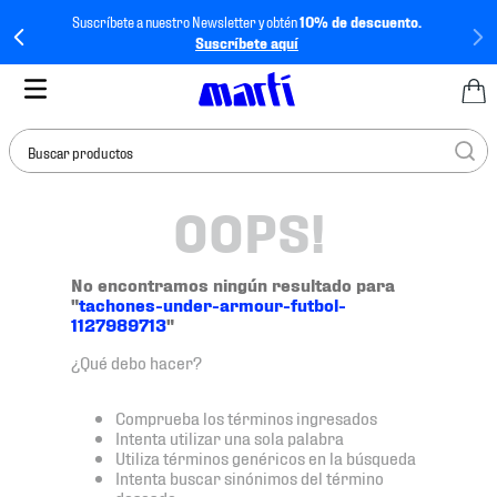
Suscríbete a nuestro Newsletter y obtén
10% de descuento.
Suscríbete aquí
Buscar productos
OOPS!
TÉRMINOS MÁS
BUSCADOS
1
.
tenis mujer
No encontramos ningún resultado para
"
tachones-under-armour-futbol-
2
.
tenis hombre
1127989713
"
3
.
tenis
¿Qué debo hacer?
4
.
tenis futbol
Comprueba los términos ingresados
5
.
mochila
Intenta utilizar una sola palabra
Utiliza términos genéricos en la búsqueda
6
.
jersey
Intenta buscar sinónimos del término
deseado