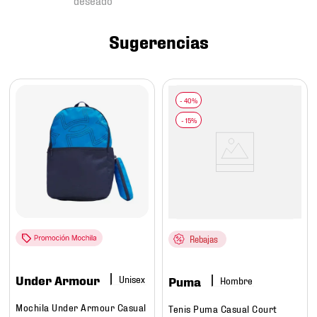
7
.
mochilas
8
.
chivas
Sugerencias
9
.
tenis niño
10
.
tenis nike
Rebajas
Under Armour
Puma
Hombre
Mochila Under Armour Casual
Tenis Puma Casual Court