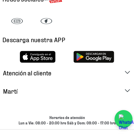
Descarga nuestra APP
Atención al cliente
Factura Electrónica
Martí
Preguntas Frecuentes
Historia
Métodos de Pago
Ubica tu Tienda
Horarios de atención
Cambios y Devoluciones
Lun a Vie: 08:00 - 20:00 hrs Sáb y Dom: 09:00 - 17:00 hrs
Aviso de Privacidad
Contacto