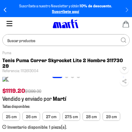
Suscríbete a nuestro Newsletter y obtén
10% de descuento.
Suscríbete aquí
Buscar productos
Puma
TÉRMINOS MÁS
Tenis Puma Correr Skyrocket Lite 2 Hombre 311730
BUSCADOS
29
Referencia
:
1112613004
1
.
tenis mujer
2
.
tenis hombre
$
1119
.
20
$
1399
.
00
3
.
tenis
Vendido y enviado por
4
.
tenis futbol
5
.
jersey
25 cm
26 cm
27 cm
27.5 cm
28 cm
29 cm
6
.
mochila
Inventario disponible: 1 pieza(s).