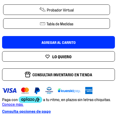
7
.
mochilas
Probador Virtual
8
.
chivas
9
.
tenis niño
Tabla de Medidas
10
.
tenis nike
AGREGAR AL CARRITO
CONSULTAR INVENTARIO EN TIENDA
Consulta opciones de pago