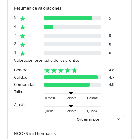
Resumen de valoraciones
5
5
4
1
3
0
2
0
1
0
Valoración promedio de los clientes
General
4.8
Calidad
4.7
Comodidad
4.0
Talla
Demasiado pequeño
Perfecto
Demasiado grande
Ajuste
Queda ajustado
Perfecto
Queda holgado
HOOPS mid hermosos