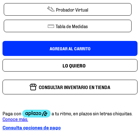
7
.
mochilas
Probador Virtual
8
.
chivas
9
.
tenis niño
Tabla de Medidas
10
.
tenis nike
AGREGAR AL CARRITO
CONSULTAR INVENTARIO EN TIENDA
Consulta opciones de pago