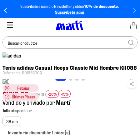
Suscríbete a nuestro Newsletter y obtén
10% de descuento.
Suscríbete aquí
Buscar productos
TÉRMINOS MÁS
Tenis adidas Casual Hoops Classic Mid Hombre KI1088
BUSCADOS
Referencia
:
1106163002
1
.
tenis mujer
Rebajas
2
.
tenis hombre
$
1019
.
32
$
1499
.
00
-20%
-15%
Últimas Piezas
3
.
tenis
Vendido y enviado por
4
.
tenis futbol
5
.
mochila
28 cm
6
.
jersey
Inventario disponible: 1 pieza(s).