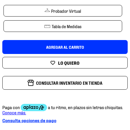
7
.
mochilas
Probador Virtual
8
.
chivas
9
.
tenis niño
Tabla de Medidas
10
.
tenis nike
AGREGAR AL CARRITO
CONSULTAR INVENTARIO EN TIENDA
Consulta opciones de pago