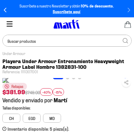
Suscríbete a nuestro Newsletter y obtén
10% de descuento.
Suscríbete aquí
Buscar productos
Under Armour
TÉRMINOS MÁS
Playera Under Armour Entrenamiento Heavyweight
BUSCADOS
Armour Label Hombre 1382831-100
Referencia
:
1111307001
1
.
tenis mujer
2
.
tenis hombre
Rebajas
$
381
.
99
$
749
.
00
-40%
-15%
3
.
tenis
Vendido y enviado por
4
.
tenis futbol
5
.
mochila
CH
EGD
MD
6
.
jersey
Inventario disponible: 5 pieza(s).