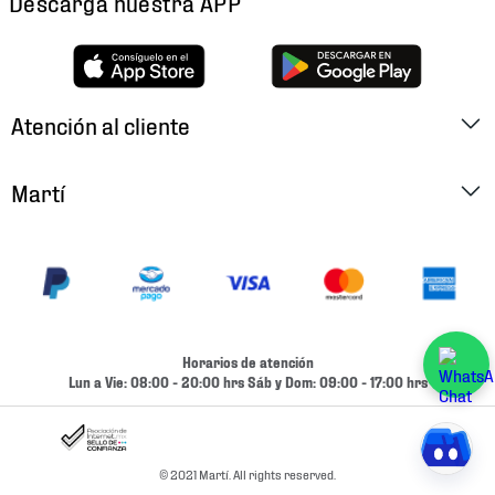
Descarga nuestra APP
Atención al cliente
Factura Electrónica
Martí
Preguntas Frecuentes
Historia
Métodos de Pago
Ubica tu Tienda
Cambios y Devoluciones
Aviso de Privacidad
Contacto
Horarios de atención
Términos y Condiciones
Lun a Vie: 08:00 - 20:00 hrs Sáb y Dom: 09:00 - 17:00 hrs
Condiciones de Entrega
Promociones
Condiciones de Entrega y Devolución Marketplace
Experiencias
© 2021 Martí. All rights reserved.
Mapa del sitio