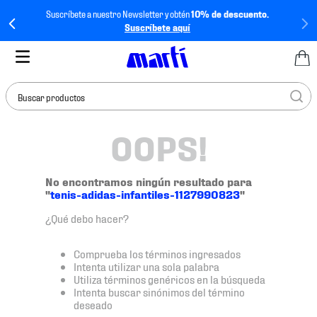
Suscríbete a nuestro Newsletter y obtén
10% de descuento.
Suscríbete aquí
Buscar productos
OOPS!
TÉRMINOS MÁS
BUSCADOS
1
.
tenis mujer
No encontramos ningún resultado para
"
tenis-adidas-infantiles-1127990823
"
2
.
tenis hombre
¿Qué debo hacer?
3
.
tenis
4
.
tenis futbol
Comprueba los términos ingresados
Intenta utilizar una sola palabra
5
.
jersey
Utiliza términos genéricos en la búsqueda
Intenta buscar sinónimos del término
6
.
mochila
deseado