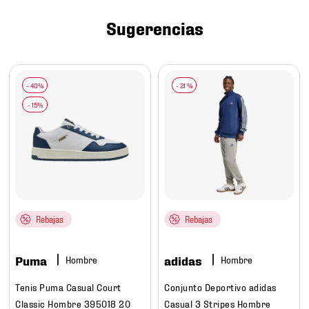
7
.
mochilas
Sugerencias
8
.
chivas
9
.
tenis niño
10
.
tenis nike
-
21 %
Rebajas
Rebajas
Puma
adidas
Hombre
Hombre
Tenis Puma Casual Court
Conjunto Deportivo adidas
Classic Hombre 395018 20
Casual 3 Stripes Hombre