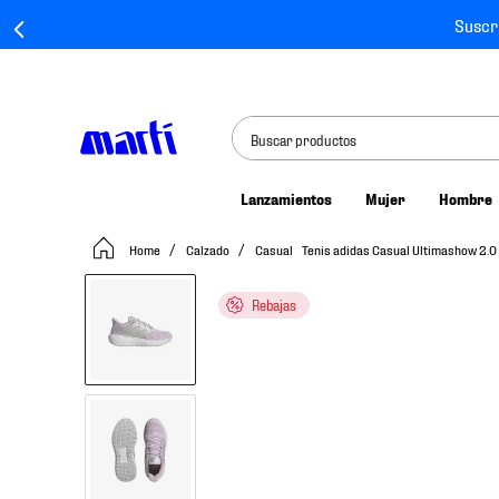
Suscr
Buscar productos
Lanzamientos
Mujer
Hombre
TÉRMINOS MÁS BUSCADOS
Calzado
Casual
Tenis adidas Casual Ultimashow 2.
1
.
tenis mujer
2
.
tenis hombre
Rebajas
3
.
tenis
4
.
tenis futbol
5
.
jersey
6
.
mochila
7
.
mochilas