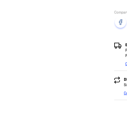
P
P
C
D
Si
C