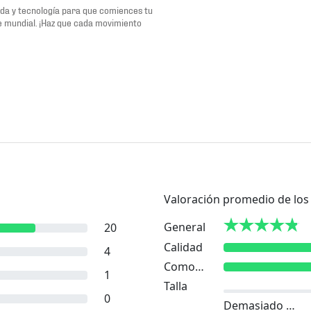
oda y tecnología para que comiences tu
te mundial. ¡Haz que cada movimiento
Valoración promedio de los 
General
20
Calidad
4
Comodidad
1
Talla
0
Demasiado pequeño