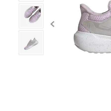
8
.
chivas
9
.
tenis niño
10
.
tenis nike