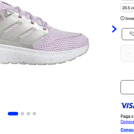
25.5 
Inve
－
Consul