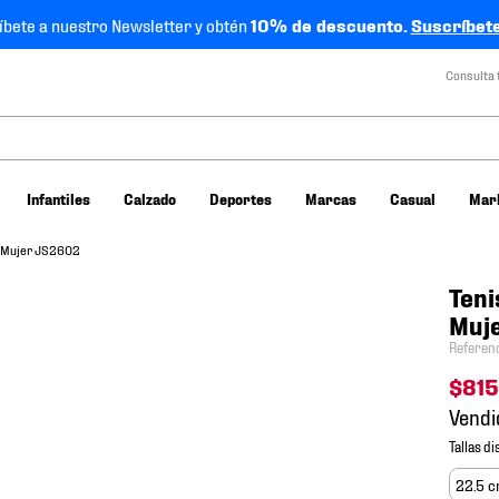
íbete a nuestro Newsletter y obtén
10% de descuento.
Suscríbete
Consulta 
Infantiles
Calzado
Deportes
Marcas
Casual
Mar
0 Mujer JS2602
Teni
Muj
Referen
$
815
Vendi
22.5 