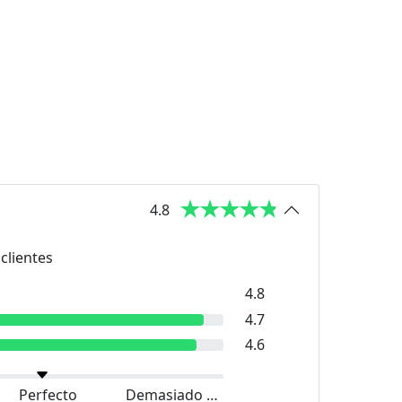
4.8
clientes
4.8
4.7
4.6
Perfecto
Demasiado grande