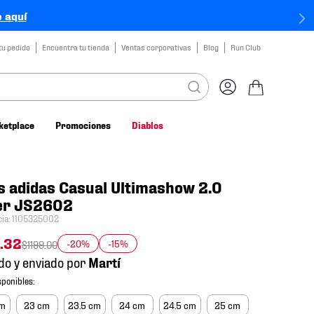
 aquí
tu pedido
Encuentra tu tienda
Ventas corporativas
Blog
Run Club
ketplace
Promociones
Diablos
s adidas Casual Ultimashow 2.0
er JS2602
cia
:
1105325002
.
32
-20%
-15%
$
1199
.
00
do y enviado por
cm
23 cm
23.5 cm
24 cm
24.5 cm
25 cm