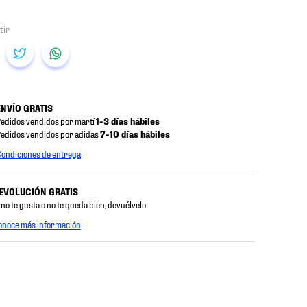
ENVÍO GRATIS
edidos vendidos por martí
1-3 días hábiles
edidos vendidos por adidas
7-10 días hábiles
ondiciones de entrega
EVOLUCIÓN GRATIS
 no te gusta o no te queda bien, devuélvelo
onoce más información