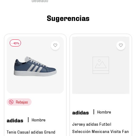
7
.
chivas
8
.
mochilas
Sugerencias
9
.
tenis niño
10
.
tenis nike
Rebajas
adidas
Hombre
adidas
Hombre
Jersey adidas Futbol
Selección Mexicana Visita Fan
Tenis Casual adidas Grand