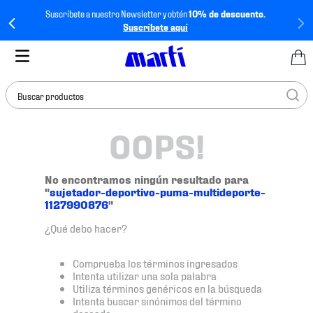
Suscríbete a nuestro Newsletter y obtén
10% de descuento.
Suscríbete aquí
Buscar productos
OOPS!
TÉRMINOS MÁS
BUSCADOS
1
.
tenis mujer
No encontramos ningún resultado para
"
sujetador-deportivo-puma-multideporte-
2
.
tenis hombre
1127990876
"
3
.
tenis
¿Qué debo hacer?
4
.
tenis futbol
Comprueba los términos ingresados
5
.
jersey
Intenta utilizar una sola palabra
Utiliza términos genéricos en la búsqueda
6
.
mochila
Intenta buscar sinónimos del término
deseado