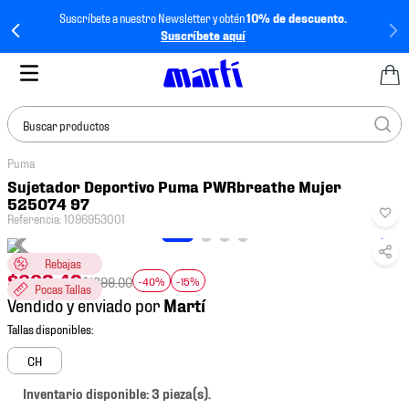
Suscríbete a nuestro Newsletter y obtén
10% de descuento.
Suscríbete aquí
Buscar productos
Puma
TÉRMINOS MÁS
Sujetador Deportivo Puma PWRbreathe Mujer
BUSCADOS
525074 97
Referencia
:
1096953001
1
.
tenis mujer
2
.
tenis hombre
Rebajas
$
662
.
49
$
1299
.
00
-40%
-15%
Pocas Tallas
3
.
tenis
Vendido y enviado por
4
.
jersey
5
.
tenis futbol
CH
6
.
mochila
Inventario disponible: 3 pieza(s).