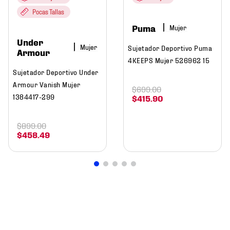
Pocas Tallas
Puma
Mujer
Under
Mujer
Sujetador Deportivo Puma
Armour
4KEEPS Mujer 526962 15
Sujetador Deportivo Under
Armour Vanish Mujer
$
699
.
00
1384417-299
$
415
.
90
$
899
.
00
$
458
.
49