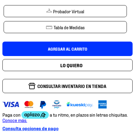
7
.
chivas
Probador Virtual
8
.
mochilas
9
.
tenis niño
Tabla de Medidas
10
.
tenis nike
AGREGAR AL CARRITO
CONSULTAR INVENTARIO EN TIENDA
Consulta opciones de pago