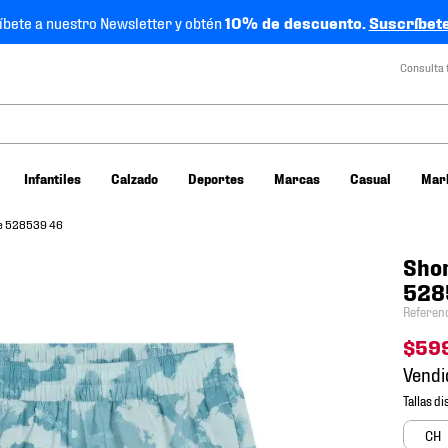
íbete a nuestro Newsletter y obtén
10% de descuento.
Suscríbete
Consulta 
Infantiles
Calzado
Deportes
Marcas
Casual
Mar
re 528539 46
Sho
528
Referen
$
59
Vendi
CH