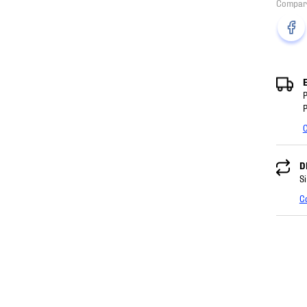
P
P
C
D
Si
C