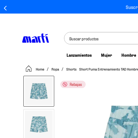
Suscr
Buscar productos
Lanzamientos
Mujer
Hombre
TÉRMINOS MÁS BUSCADOS
Ropa
Shorts
Short Puma Entrenamiento TAD Homb
1
.
tenis mujer
2
.
tenis hombre
Rebajas
3
.
tenis
4
.
tenis futbol
5
.
mochila
6
.
jersey
7
.
mochilas