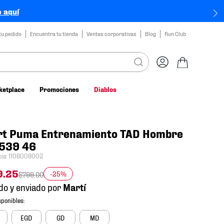
 aquí
tu pedido
Encuentra tu tienda
Ventas corporativas
Blog
Run Club
ketplace
Promociones
Diablos
rt Puma Entrenamiento TAD Hombre
539 46
cia
:
1108008002
9
.
25
-25%
$
799
.
00
do y enviado por
EGD
GD
MD