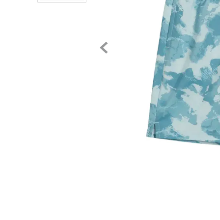
8
.
tenis niño
9
.
chivas
10
.
tenis nike