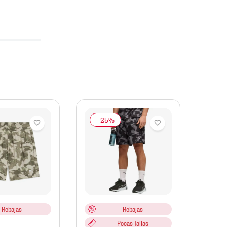
Und
Arm
Short
Entre
Wordm
Rebajas
Rebajas
1383
Pocas Tallas