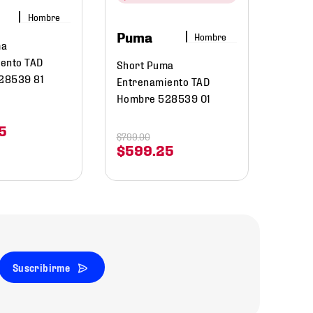
Hombre
$
499
.
0
Puma
Hombre
$
33
ma
ento TAD
Short Puma
28539 81
Entrenamiento TAD
Hombre 528539 01
5
$
799
.
00
$
599
.
25
Suscribirme