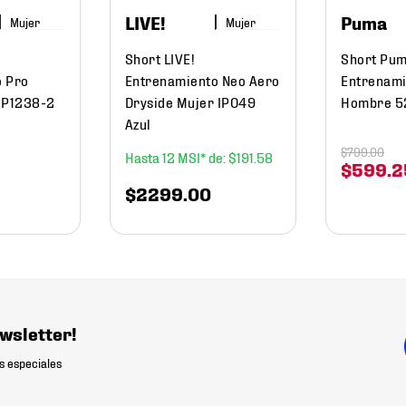
LIVE!
Puma
Mujer
Mujer
Short LIVE!
Short Pu
o Pro
Entrenamiento Neo Aero
Entrenami
 P1238-2
Dryside Mujer IP049
Hombre 5
Azul
$
799
.
00
12
$
191
.
58
$
599
.
2
$
2299
.
00
wsletter!
s especiales