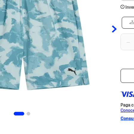
Inve
－
Consul