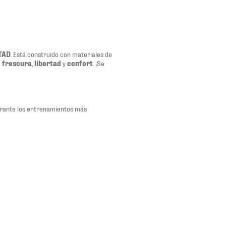
TAD
. Está construido con materiales de
e
frescura
,
libertad
y
confort
. ¡Se
urante los entrenamientos más