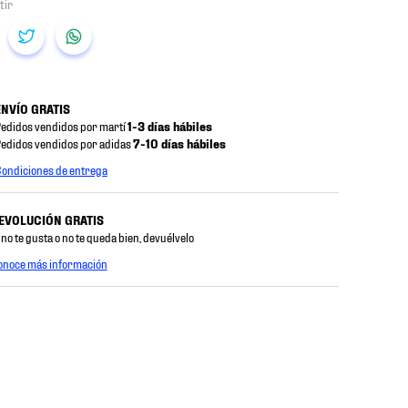
ENVÍO GRATIS
edidos vendidos por martí
1-3 días hábiles
edidos vendidos por adidas
7-10 días hábiles
ondiciones de entrega
EVOLUCIÓN GRATIS
 no te gusta o no te queda bien, devuélvelo
onoce más información