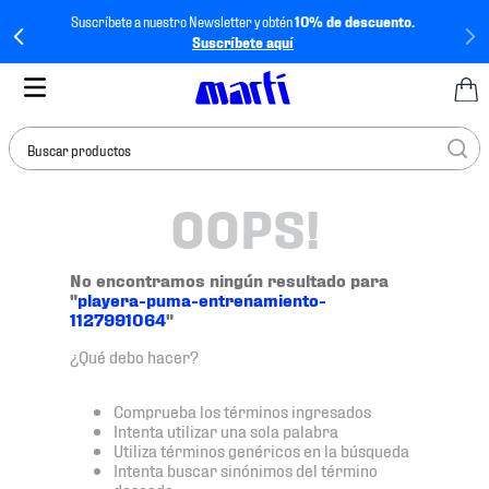
Suscríbete a nuestro Newsletter y obtén
10% de descuento.
Suscríbete aquí
Buscar productos
OOPS!
TÉRMINOS MÁS
BUSCADOS
1
.
tenis mujer
No encontramos ningún resultado para
"
playera-puma-entrenamiento-
2
.
tenis hombre
1127991064
"
3
.
tenis
¿Qué debo hacer?
4
.
tenis futbol
Comprueba los términos ingresados
5
.
jersey
Intenta utilizar una sola palabra
Utiliza términos genéricos en la búsqueda
6
.
mochila
Intenta buscar sinónimos del término
deseado