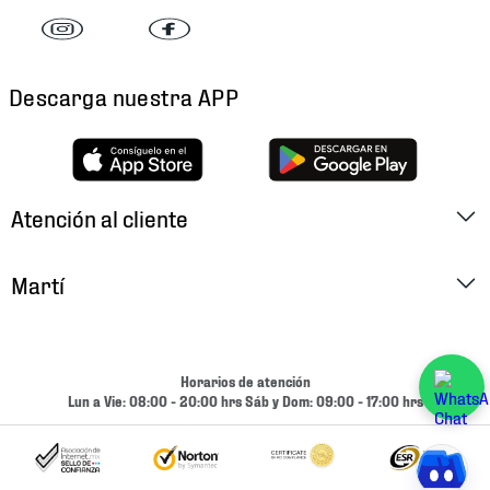
Descarga nuestra APP
Atención al cliente
Factura Electrónica
Martí
Preguntas Frecuentes
Historia
Métodos de Pago
Ubica tu Tienda
Horarios de atención
Cambios y Devoluciones
Lun a Vie: 08:00 - 20:00 hrs Sáb y Dom: 09:00 - 17:00 hrs
Aviso de Privacidad
Contacto
Términos y Condiciones
Condiciones de Entrega