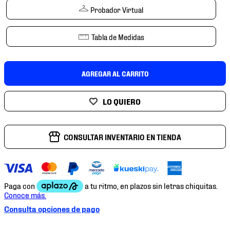
7
.
mochilas
Probador Virtual
8
.
chivas
Tabla de Medidas
9
.
tenis niño
10
.
tenis nike
AGREGAR AL CARRITO
CONSULTAR INVENTARIO EN TIENDA
Consulta opciones de pago