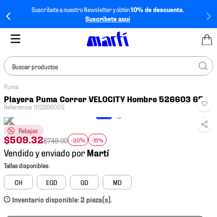
Suscríbete a nuestro Newsletter y obtén
10% de descuento.
Suscríbete aquí
Buscar productos
Puma
TÉRMINOS MÁS
Playera Puma Correr VELOCITY Hombre 526603 65
BUSCADOS
Referencia
:
1112266002
1
.
tenis mujer
Rebajas
2
.
tenis hombre
$
509
.
32
$
749
.
00
-20%
-15%
Vendido y enviado por
3
.
tenis
4
.
tenis futbol
CH
EGD
GD
MD
5
.
jersey
Inventario disponible: 2 pieza(s).
6
.
mochila