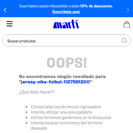
Suscríbete a nuestro Newsletter y obtén
10% de descuento.
Suscríbete aquí
Buscar productos
OOPS!
TÉRMINOS MÁS
BUSCADOS
1
.
tenis mujer
No encontramos ningún resultado para
"
jersey-nike-futbol-1127991200
"
2
.
tenis hombre
¿Qué debo hacer?
3
.
tenis
4
.
tenis futbol
Comprueba los términos ingresados
Intenta utilizar una sola palabra
5
.
jersey
Utiliza términos genéricos en la búsqueda
Intenta buscar sinónimos del término
6
.
mochila
deseado