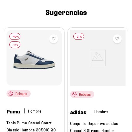
7
.
mochilas
Sugerencias
8
.
chivas
9
.
tenis niño
10
.
tenis nike
-
21 %
Rebajas
Rebajas
Puma
Hombre
adidas
Hombre
Tenis Puma Casual Court
Conjunto Deportivo adidas
Classic Hombre 395018 20
Casual 3 Stripes Hombre