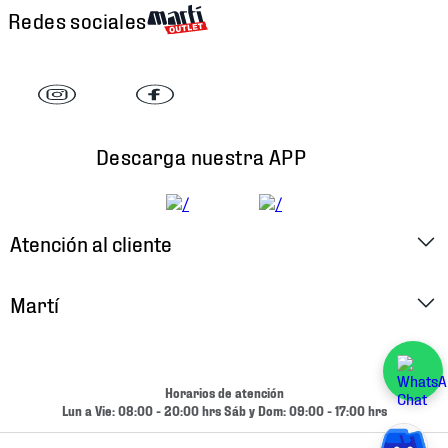
Redes sociales
Descarga nuestra APP
Atención al cliente
Factura Electrónica
Martí
Preguntas Frecuentes
Historia
Métodos de Pago
Ubica tu Tienda
Horarios de atención
Cambios y Devoluciones
Lun a Vie: 08:00 - 20:00 hrs Sáb y Dom: 09:00 - 17:00 hrs
Aviso de Privacidad