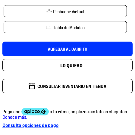
7
.
mochilas
Probador Virtual
8
.
chivas
9
.
tenis niño
Tabla de Medidas
10
.
tenis nike
AGREGAR AL CARRITO
CONSULTAR INVENTARIO EN TIENDA
Consulta opciones de pago