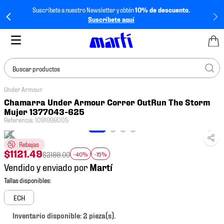
Suscríbete a nuestro Newsletter y obtén
10% de descuento.
Suscríbete aquí
Buscar productos
Under Armour
TÉRMINOS MÁS
Chamarra Under Armour Correr OutRun The Storm
BUSCADOS
Mujer 1377043-625
Referencia
:
1091998005
1
.
tenis mujer
2
.
tenis hombre
Rebajas
$
1121
.
49
$
2199
.
00
-40%
-15%
3
.
tenis
Vendido y enviado por
4
.
tenis futbol
5
.
jersey
ECH
6
.
mochila
Inventario disponible: 2 pieza(s).