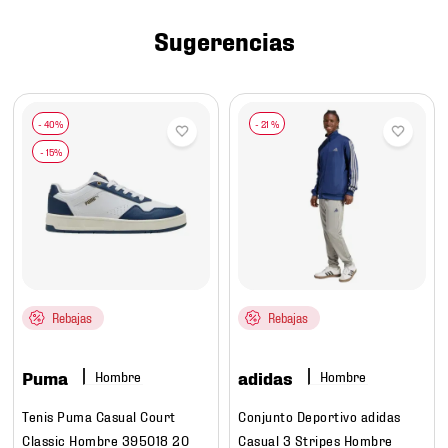
7
.
mochilas
Sugerencias
8
.
chivas
9
.
tenis niño
10
.
tenis nike
-
21 %
Rebajas
Rebajas
Puma
adidas
Hombre
Hombre
Tenis Puma Casual Court
Conjunto Deportivo adidas
Classic Hombre 395018 20
Casual 3 Stripes Hombre