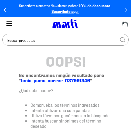
Suscríbete a nuestro Newsletter y obtén
10% de descuento.
Suscríbete aquí
Buscar productos
OOPS!
TÉRMINOS MÁS
BUSCADOS
1
.
tenis mujer
No encontramos ningún resultado para
"
tenis-puma-correr-1127991346
"
2
.
tenis hombre
¿Qué debo hacer?
3
.
tenis
4
.
tenis futbol
Comprueba los términos ingresados
Intenta utilizar una sola palabra
5
.
jersey
Utiliza términos genéricos en la búsqueda
Intenta buscar sinónimos del término
6
.
mochila
deseado