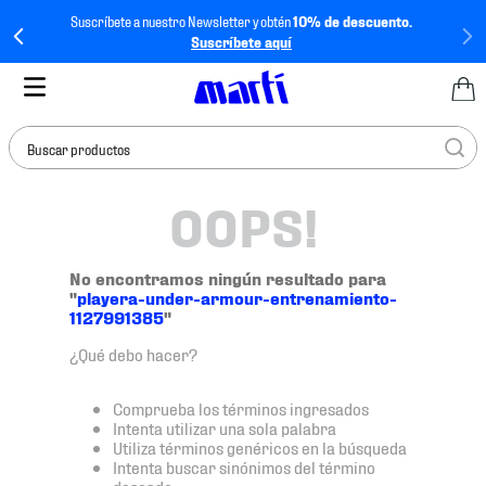
Suscríbete a nuestro Newsletter y obtén
10% de descuento.
Suscríbete aquí
Buscar productos
OOPS!
TÉRMINOS MÁS
BUSCADOS
1
.
tenis mujer
No encontramos ningún resultado para
"
playera-under-armour-entrenamiento-
2
.
tenis hombre
1127991385
"
3
.
tenis
¿Qué debo hacer?
4
.
jersey
Comprueba los términos ingresados
5
.
tenis futbol
Intenta utilizar una sola palabra
Utiliza términos genéricos en la búsqueda
6
.
mochila
Intenta buscar sinónimos del término
deseado