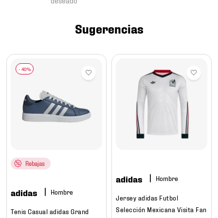
7
.
chivas
8
.
mochilas
Sugerencias
9
.
tenis niño
10
.
tenis nike
Rebajas
adidas
Hombre
adidas
Hombre
Jersey adidas Futbol
Selección Mexicana Visita Fan
Tenis Casual adidas Grand