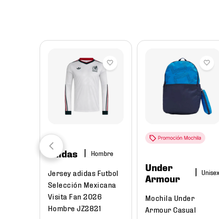
8
.
chivas
9
.
tenis niño
10
.
tenis nike
adidas
Hombre
Under
ombre
Jersey adidas Futbol
Armour
Selección Mexicana
didas
Visita Fan 2026
Mochila Under
D
Hombre JZ2821
Armour Casual
26