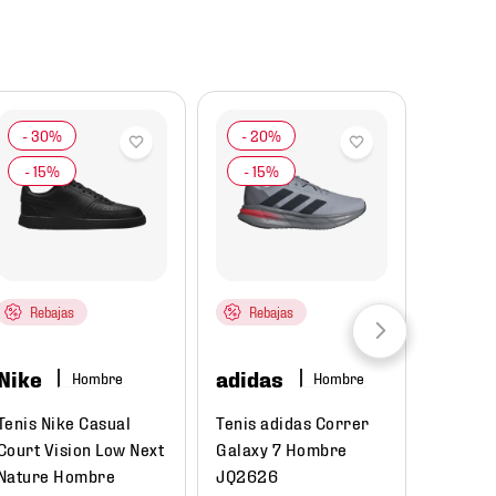
Rebajas
Rebajas
Reba
Nike
adidas
adida
Hombre
Hombre
Tenis Nike Casual
Tenis adidas Correr
Sandali
Court Vision Low Next
Galaxy 7 Hombre
Adilett
Nature Hombre
JQ2626
F3555