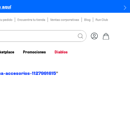
 aquí
tu pedido
Encuentra tu tienda
Ventas corporativas
Blog
Run Club
ketplace
Promociones
Diablos
a-accesorios-1127991615
"