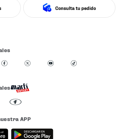
s
Consulta tu pedido
ales
ales
nuestra APP