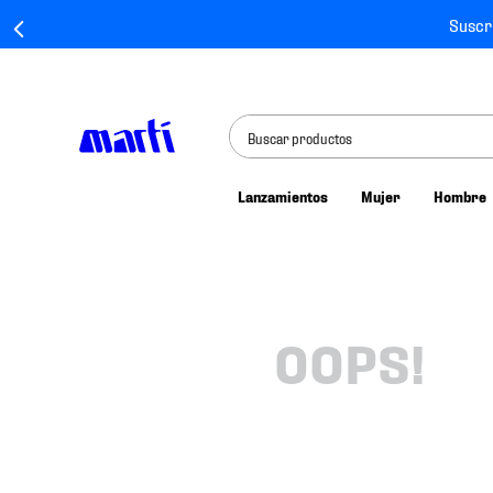
Suscr
Buscar productos
Lanzamientos
Mujer
Hombre
TÉRMINOS MÁS BUSCADOS
1
.
tenis mujer
2
.
tenis hombre
3
.
tenis
OOPS!
4
.
tenis futbol
5
.
jersey
6
.
mochila
7
.
mochilas