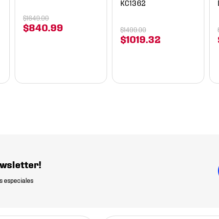
KC1362
$
1649
.
00
$
840
.
99
$
1499
.
00
$
1019
.
32
wsletter!
s especiales