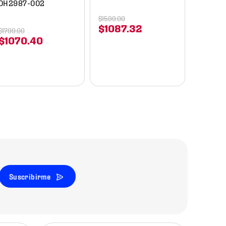
DH2987-002
$
1599
.
00
$
599
.
00
$
1087
.
32
$
359
$
1799
.
00
$
1070
.
40
Suscribirme