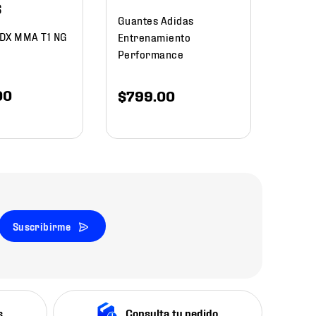
S
Guantes Adidas
DX MMA T1 NG
Entrenamiento
Performance
00
$
799
.
00
Suscribirme
s
Consulta tu pedido