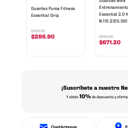
Entrenamient
Guantes Puma Fitness
Essential 2.0
Essential Grip
N.101.2315.091
$
499
.
00
$
296
.
90
$
839
.
00
$
671
.
20
¡Suscríbete a nuestro Ne
10%
Y obtén
de descuento y oferta
Contáctanos
E