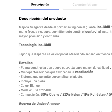
Descripción
Características
Descripción del producto
Mejora tu agarre desde el primer swing con el guante
Iso-Chill
d
mano fresca y segura, permitiéndote sentir el
control
al instan
mayor precisión y confianza.
Tecnología Iso-Chill
Tejido que dispersa calor corporal, ofreciendo sensación fresca a
Detalles:
• Palma construida con cuero cabretta para mayor durabilidad y
• Microperforaciones que favorecen la
ventilación
.
• Sistema que permite personalizar el ajuste.
• Incluye una pieza.
• Color: Blanco.
• Modelo: 1370277-100
• Composición:
60% Cuero / 22% Nylon / 11% Poliéster / 5
Acerca de Under Armour