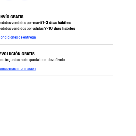
ENVÍO GRATIS
edidos vendidos por martí
1-3 días hábiles
edidos vendidos por adidas
7-10 días hábiles
ondiciones de entrega
EVOLUCIÓN GRATIS
 no te gusta o no te queda bien, devuélvelo
onoce más información