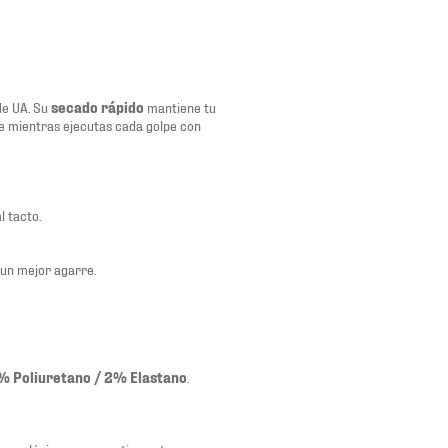
e UA. Su
secado rápido
mantiene tu
te mientras ejecutas cada golpe con
l tacto.
 un mejor agarre.
% Poliuretano / 2% Elastano
.