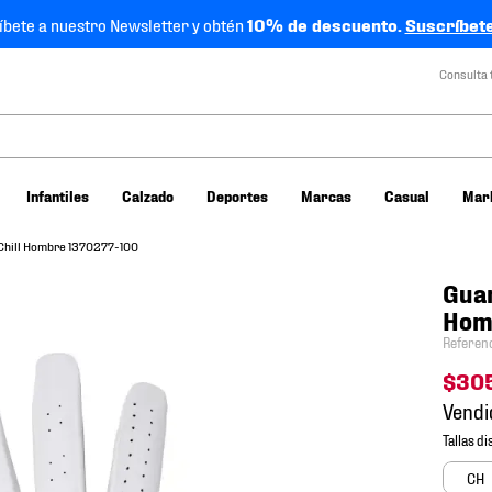
íbete a nuestro Newsletter y obtén
10% de descuento.
Suscríbete
Consulta 
Infantiles
Calzado
Deportes
Marcas
Casual
Mar
Chill Hombre 1370277-100
Guan
Hom
Referen
$
30
Vendi
CH