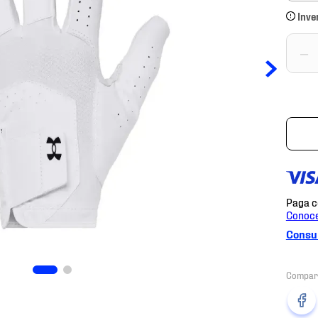
Inve
－
Consul