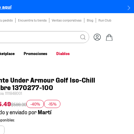
 aquí
tu pedido
Encuentra tu tienda
Ventas corporativas
Blog
Run Club
ketplace
Promociones
Diablos
te Under Armour Golf Iso-Chill
bre 1370277-100
cia
:
1111848001
5
.
49
-40%
-15%
$
599
.
00
do y enviado por