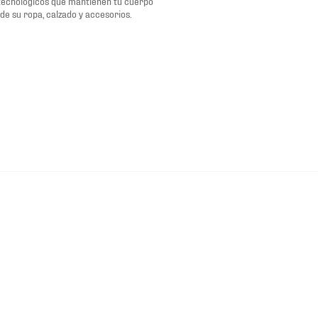
tecnológicos que mantienen tu cuerpo
de su ropa, calzado y accesorios.