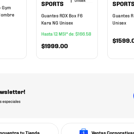
SPORTS
SPORT
o Gym
 Hombre
Guantes RDX Box F6
Guantes R
Kara NG Unisex
Unisex
12
$
166
.
58
$
1599
.
$
1999
.
00
wsletter!
s especiales
ncuentra tu Tienda
Ventas Corporativa