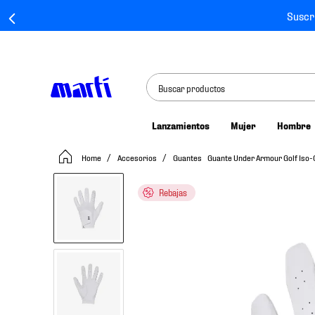
Suscr
Buscar productos
Lanzamientos
Mujer
Hombre
TÉRMINOS MÁS BUSCADOS
Accesorios
Guantes
Guante Under Armour Golf Iso-
1
.
tenis mujer
2
.
tenis hombre
Rebajas
3
.
tenis
4
.
tenis futbol
5
.
jersey
6
.
mochila
7
.
mochilas