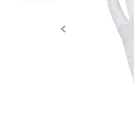
8
.
chivas
9
.
tenis niño
10
.
tenis nike