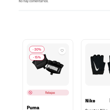
No hay comentarios.
ts Box
Rebajas
Nike
Puma
Guantes Nike