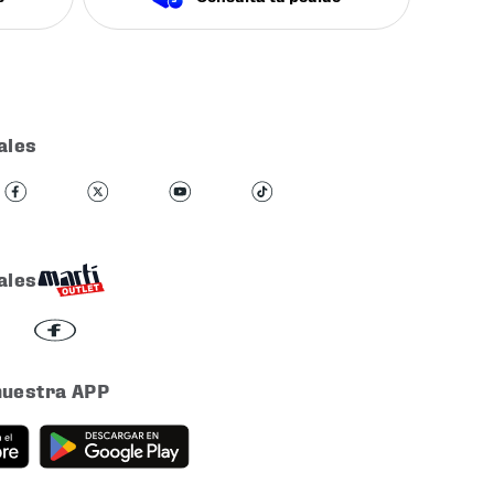
ales
ales
nuestra APP