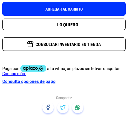
7
.
mochilas
AGREGAR AL CARRITO
8
.
chivas
9
.
tenis niño
10
.
tenis nike
CONSULTAR INVENTARIO EN TIENDA
Consulta opciones de pago