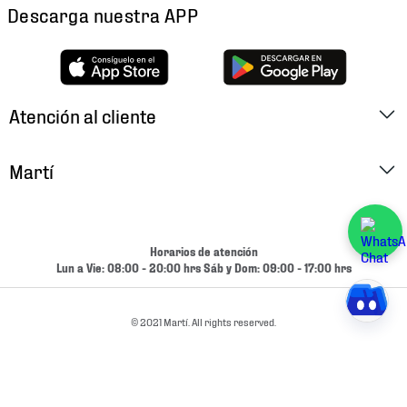
Descarga nuestra APP
Atención al cliente
Factura Electrónica
Martí
Preguntas Frecuentes
Historia
Métodos de Pago
Ubica tu Tienda
Horarios de atención
Cambios y Devoluciones
Lun a Vie: 08:00 - 20:00 hrs Sáb y Dom: 09:00 - 17:00 hrs
Aviso de Privacidad
Contacto
Términos y Condiciones
© 2021 Martí. All rights reserved.
Condiciones de Entrega
Promociones
Condiciones de Entrega y Devolución Marketplace
Experiencias