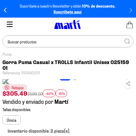
Suscríbete a nuestro Newsletter y obtén
10% de descuento.
Suscríbete aquí
Buscar productos
Puma
TÉRMINOS MÁS
Gorra Puma Casual x TROLLS Infantil Unisex 025159
BUSCADOS
01
Referencia
:
1110640001
1
.
tenis mujer
2
.
tenis hombre
Rebajas
$
305
.
49
$
599
.
00
-40%
-15%
3
.
tenis
Vendido y enviado por
4
.
tenis futbol
5
.
jersey
Única
6
.
mochila
Inventario disponible: 2 pieza(s).