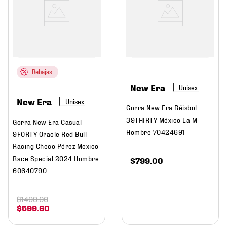
Rebajas
New Era
New Era
Gorra New Era Béisbol
39THIRTY México La M
Gorra New Era Casual
Hombre 70424691
9FORTY Oracle Red Bull
Racing Checo Pérez Mexico
Race Special 2024 Hombre
$
799
.
00
60640790
$
1499
.
00
$
599
.
60