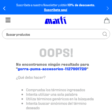
Suscríbete a nuestro Newsletter y obtén
10% de descuento.
Suscríbete aquí
Buscar productos
OOPS!
TÉRMINOS MÁS
BUSCADOS
1
.
tenis mujer
No encontramos ningún resultado para
"
gorra-puma-accesorios-1127991729
"
2
.
tenis hombre
¿Qué debo hacer?
3
.
tenis
4
.
tenis futbol
Comprueba los términos ingresados
Intenta utilizar una sola palabra
5
.
mochila
Utiliza términos genéricos en la búsqueda
Intenta buscar sinónimos del término
6
.
jersey
deseado