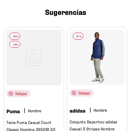
7
.
mochilas
Sugerencias
8
.
chivas
9
.
tenis niño
10
.
tenis nike
-
21 %
Rebajas
Rebajas
adidas
Hombre
Puma
Hombre
Conjunto Deportivo adidas
Tenis Puma Casual Court
Casual 3 Stripes Hombre
Classic Hombre 395018 20