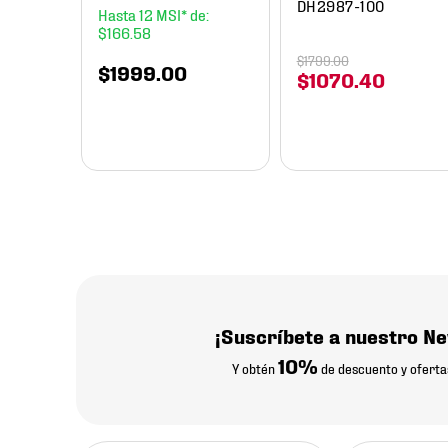
DH2987-100
12
$
166
.
58
$
1799
.
00
$
1999
.
00
$
1070
.
40
¡Suscríbete a nuestro Ne
10%
Y obtén
de descuento y oferta