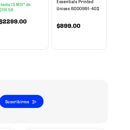
Essentials Printed
12
Unisex 6000991-402
$
191
.
58
$
1649
.
00
$
840
$
2299
.
00
$
899
.
00
Suscribirme