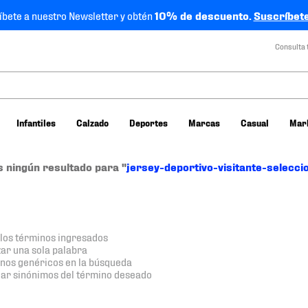
íbete a nuestro Newsletter y obtén
10% de descuento.
Suscríbete
Consulta 
Infantiles
Calzado
Deportes
Marcas
Casual
Mar
 ningún resultado para "
jersey-deportivo-visitante-selecc
os términos ingresados
izar una sola palabra
minos genéricos en la búsqueda
car sinónimos del término deseado