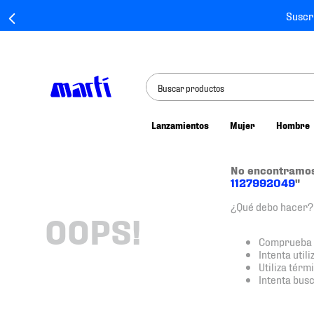
Suscr
Buscar productos
Lanzamientos
Mujer
Hombre
TÉRMINOS MÁS BUSCADOS
1
.
tenis mujer
No encontramos
1127992049
"
2
.
tenis hombre
¿Qué debo hacer?
3
.
tenis
OOPS!
4
.
tenis futbol
Comprueba l
Intenta util
5
.
jersey
Utiliza tér
Intenta bus
6
.
mochila
7
.
mochilas