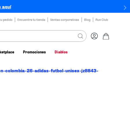
 aquí
tu pedido
Encuentra tu tienda
Ventas corporativas
Blog
Run Club
ketplace
Promociones
Diablos
ion-colombia-26-adidas-futbol-unisex-jz8843-