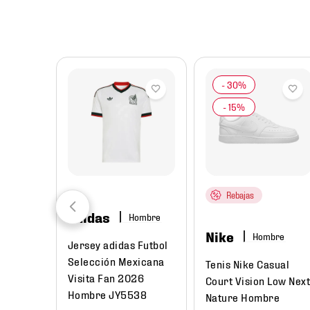
8
.
chivas
9
.
tenis niño
10
.
tenis nike
Rebajas
adidas
Hombre
Nike
Hombre
Jersey adidas Futbol
Selección Mexicana
Tenis Nike Casual
Visita Fan 2026
Court Vision Low Nex
Hombre JY5538
Nature Hombre