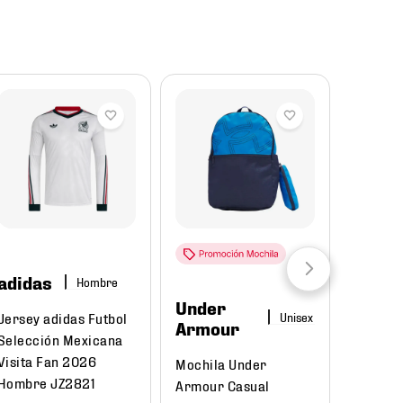
Reba
adidas
Hombre
Under
Puma
Jersey adidas Futbol
Armour
Selección Mexicana
Tenis P
Visita Fan 2026
Mochila Under
Court C
Hombre JZ2821
Armour Casual
395018