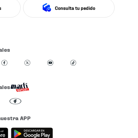
s
Consulta tu pedido
ales
ales
nuestra APP