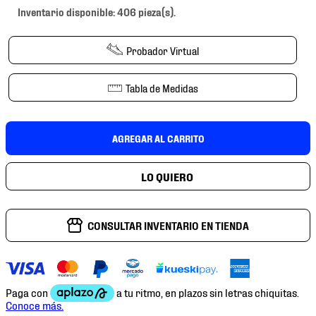
7
.
chivas
Inventario disponible: 406 pieza(s).
8
.
mochilas
Probador Virtual
9
.
tenis niño
10
.
tenis nike
Tabla de Medidas
AGREGAR AL CARRITO
CONSULTAR INVENTARIO EN TIENDA