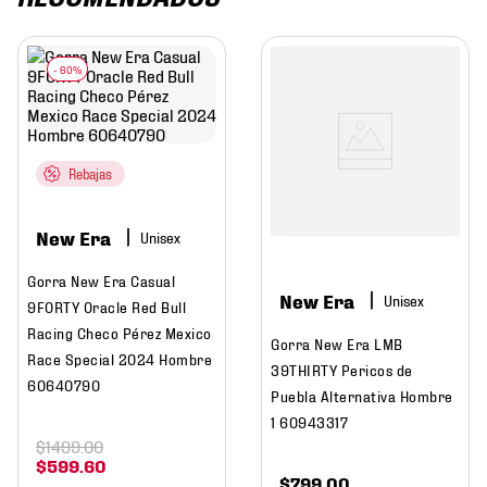
Rebajas
New Era
Gorra New Era Casual
New Era
9FORTY Oracle Red Bull
Racing Checo Pérez Mexico
Gorra New Era LMB
Race Special 2024 Hombre
39THIRTY Pericos de
60640790
Puebla Alternativa Hombre
1 60943317
$
1499
.
00
$
599
.
60
$
799
.
00