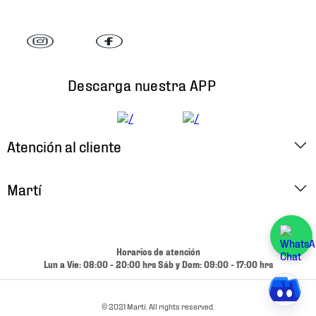
Descarga nuestra APP
Atención al cliente
Factura Electrónica
Martí
Preguntas Frecuentes
Historia
Métodos de Pago
Ubica tu Tienda
Horarios de atención
Cambios y Devoluciones
Lun a Vie: 08:00 - 20:00 hrs Sáb y Dom: 09:00 - 17:00 hrs
Aviso de Privacidad
Contacto
Términos y Condiciones
© 2021 Martí. All rights reserved.