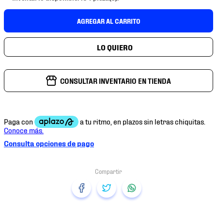
7
.
mochilas
AGREGAR AL CARRITO
8
.
chivas
9
.
tenis niño
10
.
tenis nike
CONSULTAR INVENTARIO EN TIENDA
Consulta opciones de pago