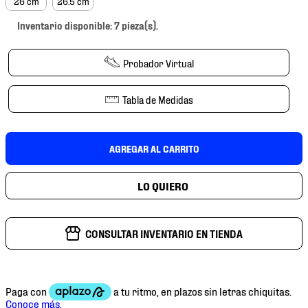
26 cm
26.5 cm
7
.
mochilas
Inventario disponible: 7 pieza(s).
8
.
chivas
9
.
tenis niño
Probador Virtual
10
.
tenis nike
Tabla de Medidas
AGREGAR AL CARRITO
CONSULTAR INVENTARIO EN TIENDA