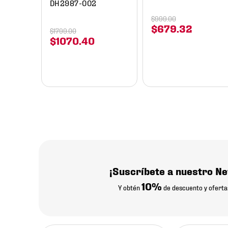
DH2987-002
$
999
.
00
$
679
.
32
$
1799
.
00
$
1070
.
40
¡Suscríbete a nuestro Ne
10%
Y obtén
de descuento y oferta