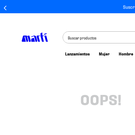
Suscr
Buscar productos
Lanzamientos
Mujer
Hombre
TÉRMINOS MÁS BUSCADOS
1
.
tenis mujer
2
.
tenis hombre
3
.
tenis
OOPS!
4
.
tenis futbol
5
.
jersey
6
.
mochila
7
.
chivas