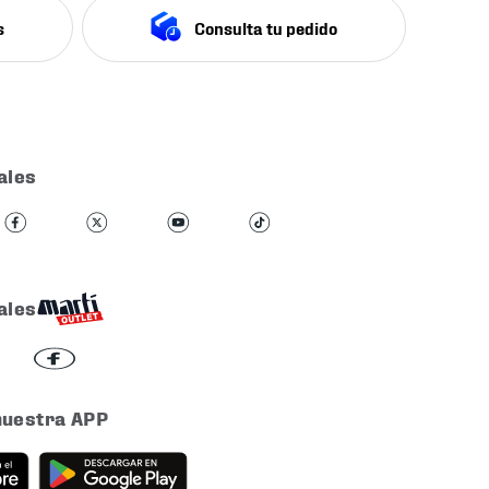
s
Consulta tu pedido
ales
ales
nuestra APP