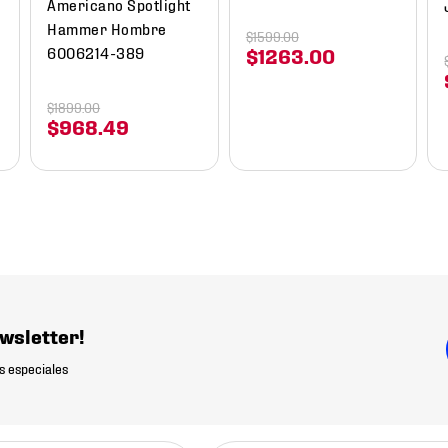
Americano Spotlight
Hammer Hombre
$
1599
.
00
6006214-389
$
1263
.
00
$
1899
.
00
$
968
.
49
wsletter!
s especiales