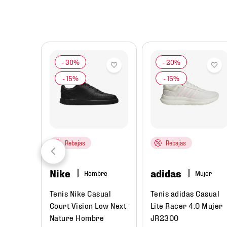
8
.
mochilas
9
.
tenis niño
10
.
tenis nike
Rebajas
Rebajas
Nike
adidas
Hombre
Mujer
das
Tenis Nike Casual
Tenis adidas Casual
Unisex
Court Vision Low Next
Lite Racer 4.0 Mujer
Nature Hombre
JR2300