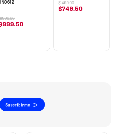
JN8612
$
1499
.
00
$
749
.
50
$
1999
.
00
$
999
.
50
Suscribirme