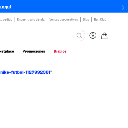
 aquí
tu pedido
Encuentra tu tienda
Ventas corporativas
Blog
Run Club
ketplace
Promociones
Diablos
-nike-futbol-1127992381
"