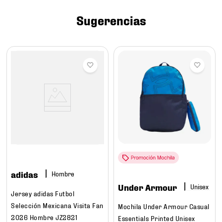
7
.
mochilas
Sugerencias
8
.
chivas
9
.
tenis niño
10
.
tenis nike
adidas
Hombre
Under Armour
Jersey adidas Futbol
Selección Mexicana Visita Fan
Mochila Under Armour Casual
2026 Hombre JZ2821
Essentials Printed Unisex