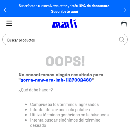
Suscríbete a nuestro Newsletter y obtén
10% de descuento.
Suscríbete aquí
Buscar productos
OOPS!
TÉRMINOS MÁS
BUSCADOS
1
.
tenis mujer
No encontramos ningún resultado para
"
gorra-new-era-lmb-1127992469
"
2
.
tenis hombre
¿Qué debo hacer?
3
.
tenis
4
.
tenis futbol
Comprueba los términos ingresados
Intenta utilizar una sola palabra
5
.
jersey
Utiliza términos genéricos en la búsqueda
Intenta buscar sinónimos del término
6
.
mochila
deseado