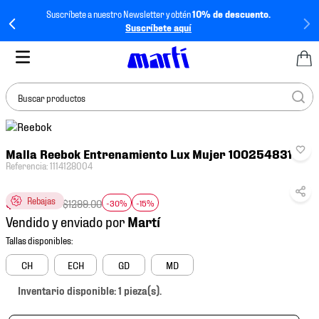
Suscríbete a nuestro Newsletter y obtén
10% de descuento.
Suscríbete aquí
Buscar productos
TÉRMINOS MÁS
Malla Reebok Entrenamiento Lux Mujer 100254831
BUSCADOS
Referencia
:
1114128004
1
.
tenis mujer
$
772
.
90
Rebajas
2
.
tenis hombre
$
1299
.
00
-30%
-15%
Vendido y enviado por
3
.
tenis
4
.
tenis futbol
CH
ECH
GD
MD
5
.
jersey
Inventario disponible: 1 pieza(s).
6
.
mochila