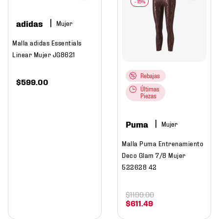
adidas
Mujer
Malla adidas Essentials
Linear Mujer JG8621
Rebajas
$
599
.
00
Últimas
Piezas
Puma
Mujer
Malla Puma Entrenamiento
Deco Glam 7/8 Mujer
522628 42
$
1199
.
00
$
611
.
49