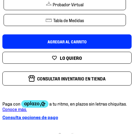
7
.
chivas
Probador Virtual
8
.
mochilas
Tabla de Medidas
9
.
tenis niño
10
.
tenis nike
AGREGAR AL CARRITO
CONSULTAR INVENTARIO EN TIENDA
Consulta opciones de pago