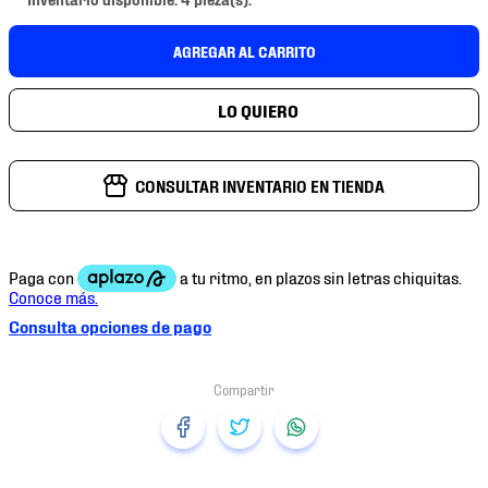
7
.
mochilas
8
.
tenis niño
AGREGAR AL CARRITO
9
.
chivas
10
.
tenis nike
CONSULTAR INVENTARIO EN TIENDA
Consulta opciones de pago