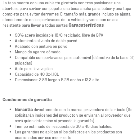
La tapa cuenta con una cubierta giratoria con tres posiciones: una
abertura para sorber con popote, una boca ancha para beber y una tapa
completa para evitar derrames. El tamaño más. grande incluso se ajusta
cómodamente en los portavasos de tu vehículo y viene con un asa
resistente para llevar a todas partes
Caracaterísticas
:
90% acero inoxidable 18/8 reciclado, libre de BPA
Aislamiento al vacío de doble pared
Acabado con pintura en polvo
Mango de agarre cómodo
Compatible con portavasos para automóvil (diámetro de la base: 3,1
pulgadas)
Apto para lavavajillas
Capacidad de 40 Oz-1.18L
Dimensiones: 3,86 largo x 5,28 ancho x 12,3 alto
Condiciones de garantía
:
Garantía
directamente con la marca proveedora del artículo (Se
solicitarán imágenes del producto y se enviaran al proveedor que
será quien determine si procede la garantía).
Tiempo estimado de respuesta de 30 a 45 días hábiles.
Las garantías no aplican si los defectos en los productos son
ocasionados por uso incorrecto.